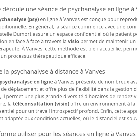
déroule une séance de psychanalyse en ligne à 
ychanalyse (psy)
 en ligne à Vanves est conçue pour reprod
raditionnelle. En général, la séance commence avec une con
stelle Dumort assure un espace confidentiel où le patient p
n en face à face à travers la 
visio
 permet de maintenir un 
hérapeute. À Vanves, cette méthode est bien accueillie, perm
 un processus thérapeutique efficace.
 la psychanalyse à distance à Vanves
psychanalyse en ligne
 à Vanves présente de nombreux ava
 de déplacement et offre plus de flexibilité dans la gestion d
l permet une plus grande diversité d'horaires de rendez-v
e, la 
téléconsultation (visio)
 offre un environnement à la f
sentiel pour un travail introspectif profond. Enfin, cette a
t adaptée aux conditions actuelles, où le distanciel est souv
forme utiliser pour les séances en ligne à Vanves