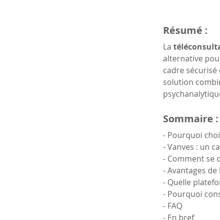
Résumé :
La 
téléconsult
alternative pou
cadre sécurisé 
solution combi
psychanalytique
Sommaire :
- Pourquoi choi
- Vanves : un 
- Comment se d
- Avantages de 
- Quelle platef
- Pourquoi con
- FAQ
- En bref