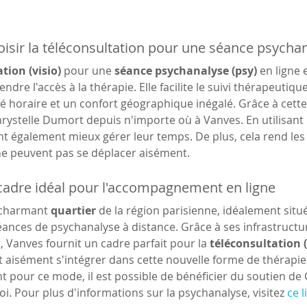
isir la téléconsultation pour une séance psychan
tion (visio)
 pour une 
séance psychanalyse (psy)
 en ligne
ndre l'accès à la thérapie. Elle facilite le suivi thérapeutiqu
ité horaire et un confort géographique inégalé. Grâce à cette
rystelle Dumort depuis n'importe où à Vanves. En utilisant 
t également mieux gérer leur temps. De plus, cela rend les
ne peuvent pas se déplacer aisément.
cadre idéal pour l'accompagnement en ligne
 charmant 
quartier
 de la région parisienne, idéalement situ
éances de psychanalyse à distance. Grâce à ses infrastruct
t, Vanves fournit un cadre parfait pour la 
téléconsultation (
aisément s'intégrer dans cette nouvelle forme de thérapie q
nt pour ce mode, il est possible de bénéficier du soutien de
oi. Pour plus d'informations sur la psychanalyse, visitez 
ce l