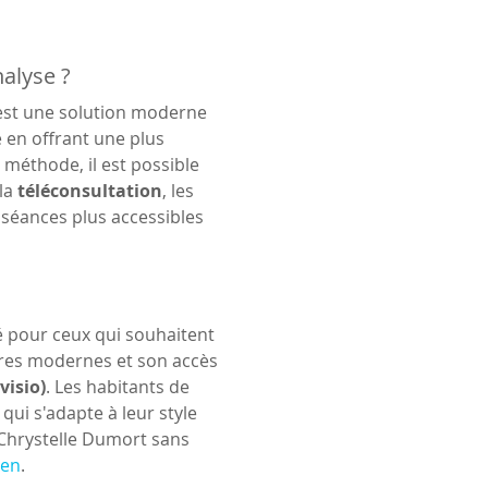
alyse ?
 est une solution moderne 
e en offrant une plus 
 méthode, il est possible 
la 
téléconsultation
, les 
 séances plus accessibles 
é pour ceux qui souhaitent 
ures modernes et son accès 
visio)
. Les habitants de 
ui s'adapte à leur style 
 Chrystelle Dumort sans 
ien
.