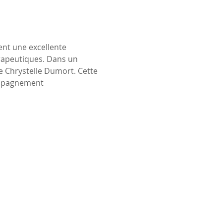
rent une excellente 
hérapeutiques. Dans un 
de Chrystelle Dumort. Cette 
ompagnement 