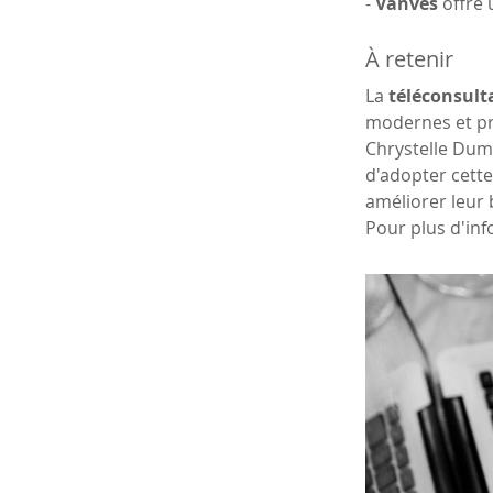
- 
Vanves
 offre
À retenir 
La 
téléconsulta
modernes et pra
Chrystelle Dum
d'adopter cette
améliorer leur 
Pour plus d'inf