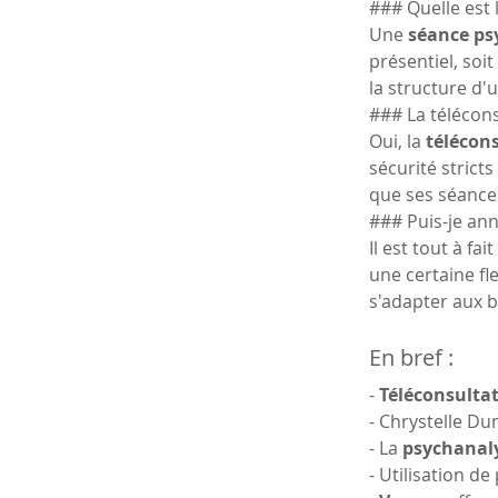
### Quelle est 
Une 
séance ps
présentiel, soi
la structure d'
### La télécons
Oui, la 
télécons
sécurité strict
que ses séances
### Puis-je ann
Il est tout à f
une certaine fl
s'adapter aux 
En bref : 
- 
Téléconsultat
- Chrystelle D
- La 
psychanaly
- Utilisation de