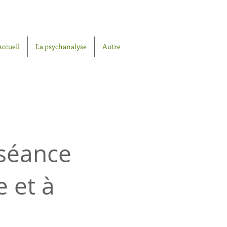
Accueil
La psychanalyse
Autre
 séance
e et à