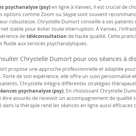
s psychanalyse (psy)
 en ligne à Vanves, il est crucial de ch
Les options comme Zoom ou Skype sont souvent recommandée
 leur robustesse. Chrystelle Dumort conseille à ses patients 
net stable pour éviter toute interruption. À Vanves, l'infra
érience de 
téléconsultation
 de haute qualité. Cette pratic
 fluide aux services psychanalytiques.
sulter Chrystelle Dumort pour vos séances à di
ort propose une approche professionnelle et adaptée pour 
. Forte de son expérience, elle offre un suivi personnalisé e
atients. Chrystelle intègre différentes stratégies thérapeut
séances psychanalyse (psy)
. En choisissant Chrystelle Dumo
 être assurés de recevoir un accompagnement de qualité san
é dans la thérapie rend les séances en ligne aussi efficaces 