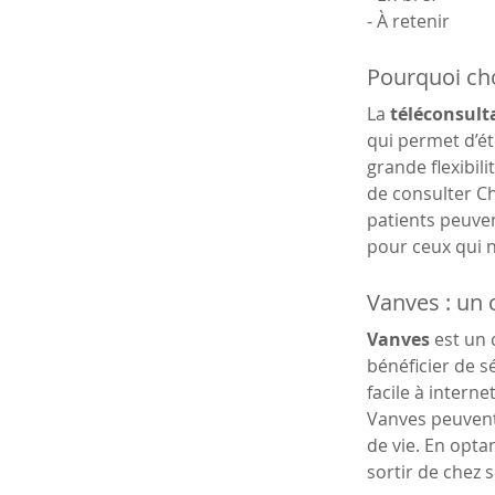
- À retenir
Pourquoi cho
La 
téléconsulta
qui permet d’éte
grande flexibil
de consulter Ch
patients peuven
pour ceux qui 
Vanves : un 
Vanves
 est un
bénéficier de s
facile à interne
Vanves peuvent 
de vie. En opta
sortir de chez s