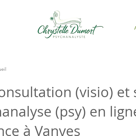
ueil
onsultation (visio) et
analyse (psy) en lign
nce à Vanves