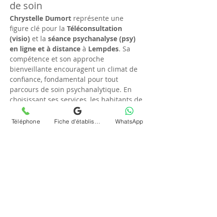
de soin
Chrystelle Dumort
 représente une 
figure clé pour la 
Téléconsultation 
(visio)
 et la 
séance psychanalyse (psy) 
en ligne et à distance
 à 
Lempdes
. Sa 
compétence et son approche 
bienveillante encouragent un climat de 
confiance, fondamental pour tout 
parcours de soin psychanalytique. En 
choisissant ses services, les habitants de 
Lempdes
 bénéficient d'un soutien 
constant et personnalisé, favorisant une 
Téléphone
Fiche d'établissement Google
WhatsApp
relation thérapeutique durable. 
Elle
s'engage à personnaliser chaque session 
pour répondre aux besoins uniques de 
chaque client, rendant chaque 
interaction enrichissante et productive. 
Les témoignages soulignent souvent 
l'impact positif de ses méthodes sur le 
bien-être mental de ses patients.