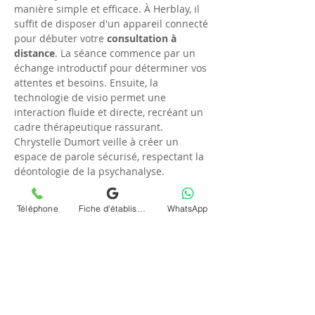
manière simple et efficace. À Herblay, il 
suffit de disposer d'un appareil connecté 
pour débuter votre 
consultation à 
distance
. La séance commence par un 
échange introductif pour déterminer vos 
attentes et besoins. Ensuite, la 
technologie de visio permet une 
interaction fluide et directe, recréant un 
cadre thérapeutique rassurant. 
Chrystelle Dumort veille à créer un 
espace de parole sécurisé, respectant la 
déontologie de la psychanalyse.
Avantages de la 
Téléphone
Fiche d'établissement Google
WhatsApp
téléconsultation avec 
Chrystelle Dumort à Herblay
La 
téléconsultation
 avec Chrystelle 
Dumort offre de nombreux avantages 
aux habitants de 
Herblay
. Outre la 
flexibilité et l'accessibilité, elle permet un 