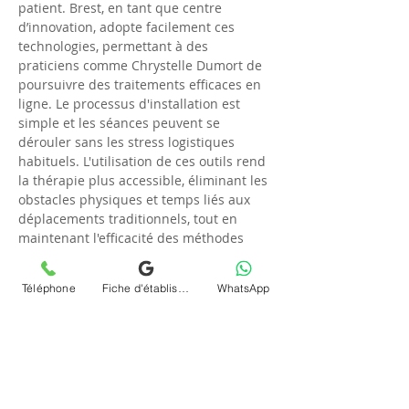
patient. Brest, en tant que centre 
d’innovation, adopte facilement ces 
technologies, permettant à des 
praticiens comme Chrystelle Dumort de 
poursuivre des traitements efficaces en 
ligne. Le processus d'installation est 
simple et les séances peuvent se 
dérouler sans les stress logistiques 
habituels. L'utilisation de ces outils rend 
la thérapie plus accessible, éliminant les 
obstacles physiques et temps liés aux 
déplacements traditionnels, tout en 
maintenant l'efficacité des méthodes 
psychanalytiques classiques.
Téléphone
Fiche d'établissement Google
WhatsApp
Profiter des services de 
Chrystelle Dumort pour une 
téléconsultation réussie
Recourir aux services de 
Chrystelle 
Dumort
 pour des 
téléconsultations 