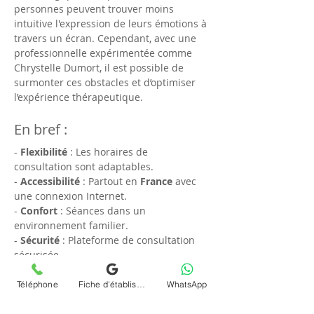
personnes peuvent trouver moins 
intuitive l'expression de leurs émotions à 
travers un écran. Cependant, avec une 
professionnelle expérimentée comme 
Chrystelle Dumort, il est possible de 
surmonter ces obstacles et d’optimiser 
l’expérience thérapeutique.
En bref :
- 
Flexibilité
 : Les horaires de 
consultation sont adaptables.
- 
Accessibilité
 : Partout en 
France
 avec 
une connexion Internet.
- 
Confort
 : Séances dans un 
environnement familier.
- 
Sécurité
 : Plateforme de consultation 
sécurisée.
- 
Qualité
 : Une approche professionnelle 
garantie par Chrystelle Dumort.
Téléphone
Fiche d'établissement Google
WhatsApp