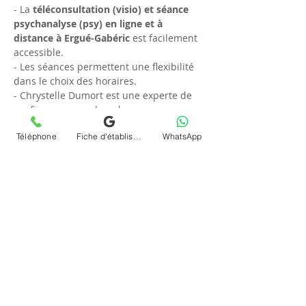
- La 
téléconsultation (visio) et séance 
psychanalyse (psy) en ligne et à 
distance à Ergué-Gabéric
 est facilement 
accessible.
- Les séances permettent une flexibilité 
dans le choix des horaires.
- Chrystelle Dumort est une experte de 
confiance en psychanalyse.
- L’accès en ligne élimine la nécessité de 
Téléphone
Fiche d'établissement Google
WhatsApp
déplacements.
- Le service est sécurisé et confidentiel.
FAQ
### Quelle est la durée d'une séance de 
téléconsultation en psychanalyse ?
Les séances de 
téléconsultation (visio) 
et psychanalyse en ligne et à distance à 
Ergué-Gabéric
 durent généralement 
entre 45 minutes et une heure, selon les 
besoins et les préférences du patient. 