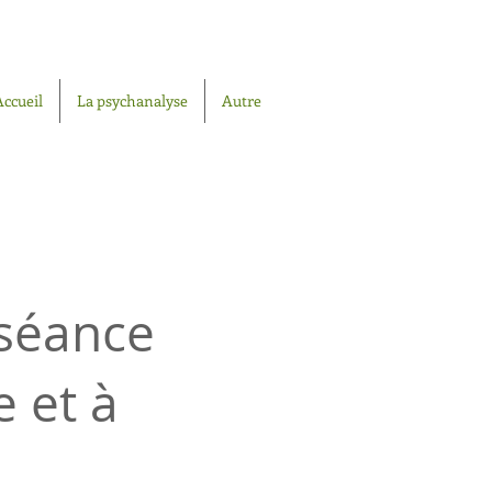
Accueil
La psychanalyse
Autre
 séance
e et à