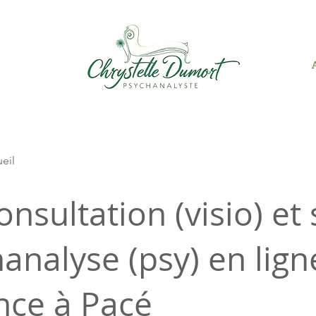
ueil
onsultation (visio) et
analyse (psy) en lign
nce à Pacé