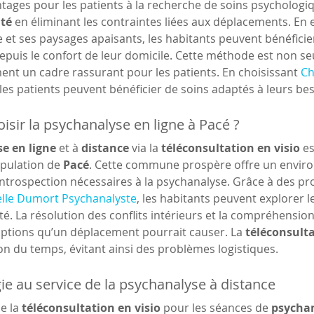
ages pour les patients à la recherche de soins psychologiq
ité
 en éliminant les contraintes liées aux déplacements. En ef
et ses paysages apaisants, les habitants peuvent bénéficie
puis le confort de leur domicile. Cette méthode est non se
ent un cadre rassurant pour les patients. En choisissant 
Ch
 les patients peuvent bénéficier de soins adaptés à leurs bes
isir la psychanalyse en ligne à Pacé ?
e en ligne
 et à 
distance
 via la 
téléconsultation en visio
 e
pulation de 
Pacé
. Cette commune prospère offre un enviro
l'introspection nécessaires à la psychanalyse. Grâce à des p
elle Dumort Psychanalyste
, les habitants peuvent explorer 
é. La résolution des conflits intérieurs et la compréhension d
uptions qu’un déplacement pourrait causer. La 
téléconsult
on du temps, évitant ainsi des problèmes logistiques.
ie au service de la psychanalyse à distance
e la 
téléconsultation en visio
 pour les séances de 
psychan