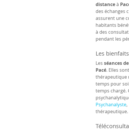
distance
 à 
Pac
des échanges co
assurent une co
habitants bénéf
à des consultat
pendant les pér
Les bienfait
Les 
séances de
Pacé
. Elles so
thérapeutique r
temps pour soi ;
temps chargé. G
psychanalytique
Psychanalyste
,
thérapeutique.
Téléconsulta