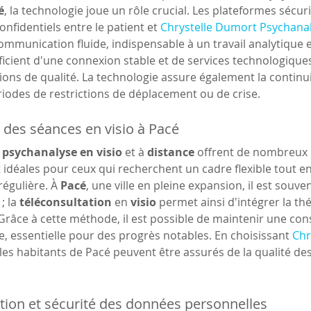
é
, la technologie joue un rôle crucial. Les plateformes sécur
nfidentiels entre le patient et 
Chrystelle Dumort Psychana
mmunication fluide, indispensable à un travail analytique ef
icient d'une connexion stable et de services technologiques a
ions de qualité. La technologie assure également la continu
iodes de restrictions de déplacement ou de crise. 
s des séances en visio à Pacé
 psychanalyse en visio
 et à 
distance
 offrent de nombreux 
nt idéales pour ceux qui recherchent un cadre flexible tout 
égulière. À 
Pacé
, une ville en pleine expansion, il est souven
 la 
téléconsultation
 en 
visio
 permet ainsi d'intégrer la t
râce à cette méthode, il est possible de maintenir une cons
, essentielle pour des progrès notables. En choisissant 
Chr
 les habitants de Pacé peuvent être assurés de la qualité de
tion et sécurité des données personnelles