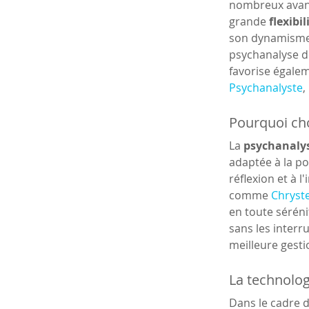
nombreux avant
grande 
flexibil
son dynamisme 
psychanalyse de
favorise égalem
Psychanalyste
,
Pourquoi cho
La 
psychanalys
adaptée à la po
réflexion et à 
comme 
Chryst
en toute sérénit
sans les interr
meilleure gesti
La technolog
Dans le cadre d