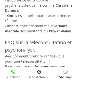
- Importance du choix d'un 
psychanalyste qualifié comme 
Chrystelle 
Dumort
.
- 
Outils
 essentiels pour une expérience 
réussie.
- Impact positif démontré sur la 
santé 
mentale
 des habitants du 
Puy-en-Velay
.
FAQ sur la téléconsultation et 
psychanalyse
### Comment prendre rendez-vous 
pour une téléconsultation ?
Pour prendre 
rendez-vous
 pour une 
téléconsultation
 en 
psychanalyse
 au 
Puy-en-Velay
, contactez directement 
Téléphone
Fiche d'établissement Google
WhatsApp
Chrystelle Dumort via son site web. Cette 
démarche est simple et rapide, 
garantissant une 
séance
 adaptée à vos 
besoins individuels.
### La téléconsultation est-elle aussi 
efficace qu’une séance en personne ?