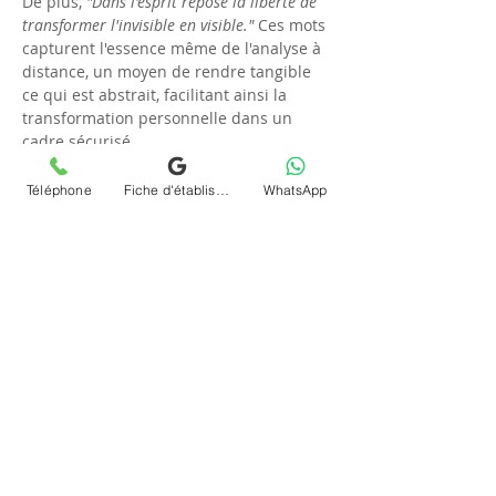
De plus, 
"Dans l'esprit repose la liberté de 
transformer l'invisible en visible."
 Ces mots 
capturent l'essence même de l'analyse à 
distance, un moyen de rendre tangible 
ce qui est abstrait, facilitant ainsi la 
transformation personnelle dans un 
cadre sécurisé.
FAQ
Téléphone
Fiche d'établissement Google
WhatsApp
### 
Comment garantir l’efficacité d'une 
téléconsultation en psychanalyse ?
Pour garantir l'efficacité de votre 
téléconsultation en psychanalyse
, il est 
essentiel de choisir un environnement 
calme et privé, favorisant la 
concentration et l'ouverture 
émotionnelle. Chrystelle Dumort assure 
un suivi et une adaptation des méthodes 
selon l'évolution de chaque participant.
### 
Quels critères considérer pour 
choisir un psychanalyste en ligne ?