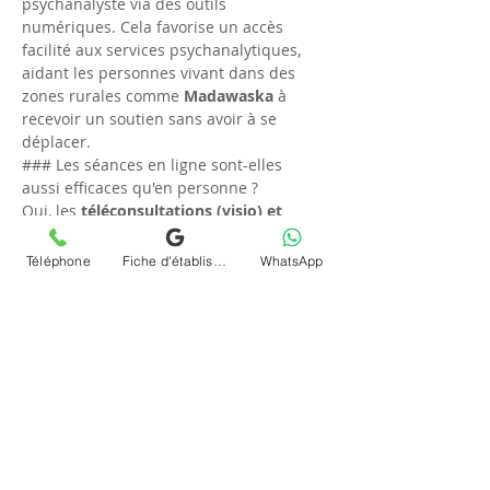
psychanalyste via des outils 
numériques. Cela favorise un accès 
facilité aux services psychanalytiques, 
aidant les personnes vivant dans des 
zones rurales comme 
Madawaska
 à 
recevoir un soutien sans avoir à se 
déplacer.
### Les séances en ligne sont-elles 
aussi efficaces qu'en personne ?
Oui, les 
téléconsultations (visio) et 
séances psychanalyse (psy) en ligne et à 
distance
 peuvent être tout aussi 
Téléphone
Fiche d'établissement Google
WhatsApp
efficaces que les rencontres en 
personne. Grâce à des plateformes 
sécurisées, Chrystelle Dumort assure 
que chaque séance est établie sur une 
base de connexion authentique et 
d'engagement personnel.
### Comment puis-je prendre rendez-
vous avec Chrystelle Dumort ?
Pour organiser une 
téléconsultation 
(visio) et séance psychanalyse (psy) en 