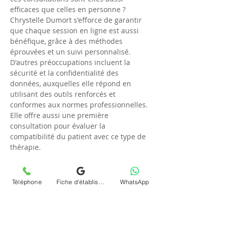
efficaces que celles en personne ? 
Chrystelle Dumort s'efforce de garantir 
que chaque session en ligne est aussi 
bénéfique, grâce à des méthodes 
éprouvées et un suivi personnalisé. 
D'autres préoccupations incluent la 
sécurité et la confidentialité des 
données, auxquelles elle répond en 
utilisant des outils renforcés et 
conformes aux normes professionnelles. 
Elle offre aussi une première 
consultation pour évaluer la 
compatibilité du patient avec ce type de 
thérapie.
L'impact de la psychanalyse 
Téléphone
Fiche d'établissement Google
WhatsApp
en téléconsultation sur Saint-
Mihiel
La 
téléconsultation (visio) et séance 
psychanalyse (psy) en ligne et à 