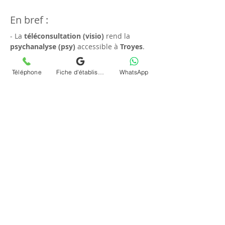
En bref :
- La 
téléconsultation (visio)
 rend la 
psychanalyse (psy)
 accessible à 
Troyes
.
- 
Chrystelle Dumort
 offre des 
séances 
en ligne
 et à 
distance
 personnalisées.
Téléphone
Fiche d'établissement Google
WhatsApp
- La méthode sécurisée garantit 
confidentialité et respect.
- Les habitants de 
Troyes
 bénéficient 
d'une flexibilité horaire considérable.
- Un environnement familier contribue à 
des échanges plus ouverts.
FAQ
### Le service de téléconsultation est-il 
adapté pour tous à Troyes ?
Oui, la 
téléconsultation (visio)
 en 
psychanalyse (psy)
 est conçue pour 
s'adapter aux besoins variés des 
résidents de 
Troyes
, peu importe leur 