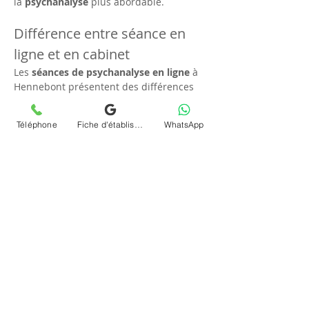
la 
psychanalyse
 plus abordable.
Différence entre séance en 
ligne et en cabinet
Les 
séances de psychanalyse en ligne
 à 
Hennebont présentent des différences 
notables par rapport à celles en 
cabinet
. 
L'une des principales distinctions est la 
Téléphone
Fiche d'établissement Google
WhatsApp
possibilité pour les patients de rester 
dans un 
environnement rassurant
, 
généralement à leur domicile. Cela peut 
encourager une expression plus libre 
des 
pensées personnelles
. Par ailleurs, 
la 
téléconsultation (visio)
 évite les 
délais de déplacement et les contraintes 
logistiques, optimisant ainsi le temps 
dédié à la 
thérapie
.
Hennebont et son attrait 
pour la psychologie moderne