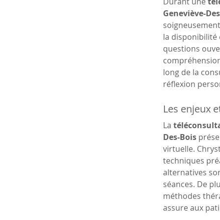
Durant une 
tél
Geneviève-Des
soigneusement s
la disponibilit
questions ouver
compréhension 
long de la consu
réflexion perso
Les enjeux e
La 
téléconsulta
Des-Bois
 prése
virtuelle. Chry
techniques préa
alternatives s
séances. De plu
méthodes thérap
assure aux pati