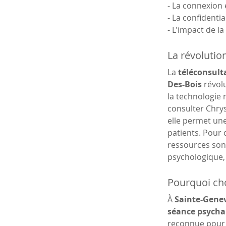
- La connexion 
- La confidentia
- L'impact de la
La révolutio
La 
téléconsulta
Des-Bois
 révol
la technologie 
consulter Chrys
elle permet une
patients. Pour 
ressources sont
psychologique,
Pourquoi cho
À 
Sainte-Genev
séance psychan
reconnue pour 