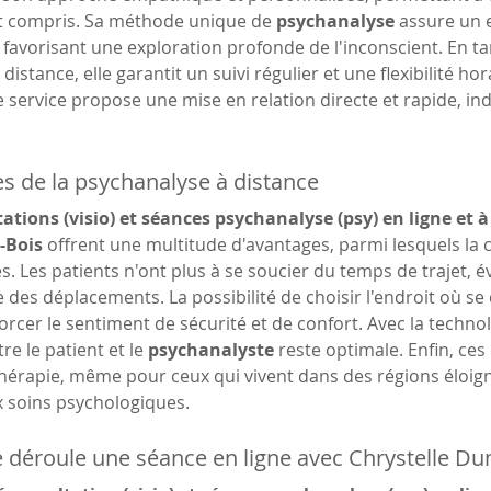
et compris. Sa méthode unique de 
psychanalyse
 assure un 
favorisant une exploration profonde de l'inconscient. En tan
distance, elle garantit un suivi régulier et une flexibilité h
e service propose une mise en relation directe et rapide, i
s de la psychanalyse à distance
ations (visio) et séances psychanalyse (psy) en ligne et à
-Bois
 offrent une multitude d'avantages, parmi lesquels la c
s. Les patients n'ont plus à se soucier du temps de trajet, évi
des déplacements. La possibilité de choisir l'endroit où se
rcer le sentiment de sécurité et de confort. Avec la technolo
re le patient et le 
psychanalyste
 reste optimale. Enfin, ce
thérapie, même pour ceux qui vivent dans des régions éloign
x soins psychologiques.
déroule une séance en ligne avec Chrystelle Du