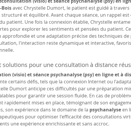
éconsultation (visio) et séance psychanalyse (psy) en lign
-Bois
 avec Chrystelle Dumort, le patient est guidé à traver
tructuré et équilibré. Avant chaque séance, un rappel est 
é du patient. Une fois la connexion établie, Chrystelle entam
tes pour explorer les sentiments et pensées du patient. Ce
approfondie et une adaptation précise des techniques de 
ltation, l'interaction reste dynamique et interactive, favorisa
nnelle.
t solutions pour une consultation à distance réus
tion (visio) et séance psychanalyse (psy) en ligne et à d
nte certains défis, tels que la connexion Internet ou l'adapt
stelle Dumort anticipe ces difficultés par une préparation mi
lables pour garantir une session fluide. En cas de problèm
ont rapidement mises en place, témoignant de son engagemen
s, son expérience dans le domaine de la 
psychanalyse
 en 
eutiques pour optimiser l'efficacité des consultations virtu
ents une expérience enrichissante et sans accroc.