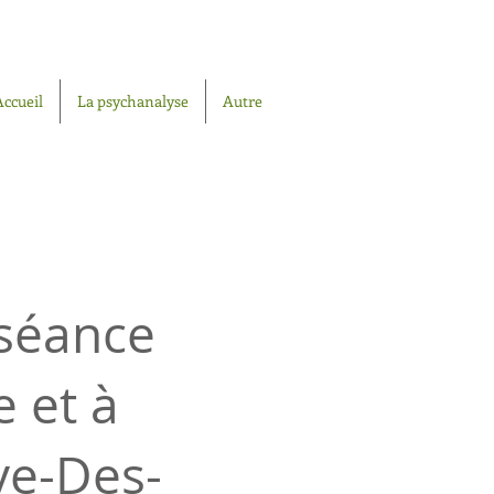
Accueil
La psychanalyse
Autre
 séance
e et à
ve-Des-