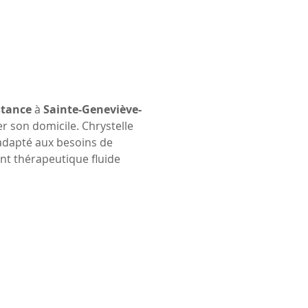
stance
 à 
Sainte-Geneviève-
 son domicile. Chrystelle 
adapté aux besoins de 
t thérapeutique fluide 