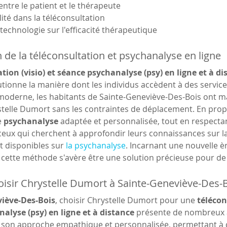
entre le patient et le thérapeute
lité dans la téléconsultation
 technologie sur l'efficacité thérapeutique
n de la téléconsultation et psychanalyse en ligne
tion (visio) et séance psychanalyse (psy) en ligne et à d
utionne la manière dont les individus accèdent à des servic
moderne, les habitants de Sainte-Geneviève-Des-Bois ont mai
telle Dumort sans les contraintes de déplacement. En propo
 
psychanalyse
 adaptée et personnalisée, tout en respectan
ceux qui cherchent à approfondir leurs connaissances sur l
 disponibles sur 
la psychanalyse
. Incarnant une nouvelle è
 cette méthode s'avère être une solution précieuse pour d
isir Chrystelle Dumort à Sainte-Geneviève-Des-B
iève-Des-Bois
, choisir Chrystelle Dumort pour une 
télécon
alyse (psy) en ligne et à distance
 présente de nombreux a
son approche empathique et personnalisée, permettant à c