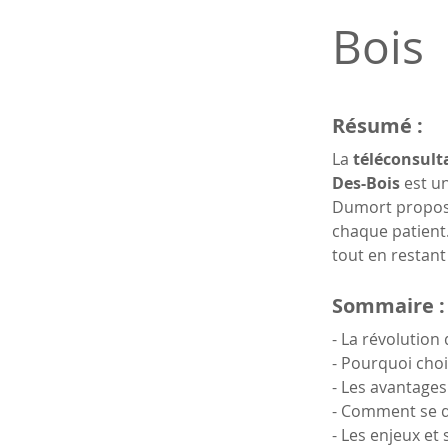
Bois
Résumé :
La 
téléconsulta
Des-Bois
 est u
Dumort propose 
chaque patient
tout en restan
Sommaire :
- La révolution
- Pourquoi choi
- Les avantages
- Comment se d
- Les enjeux et