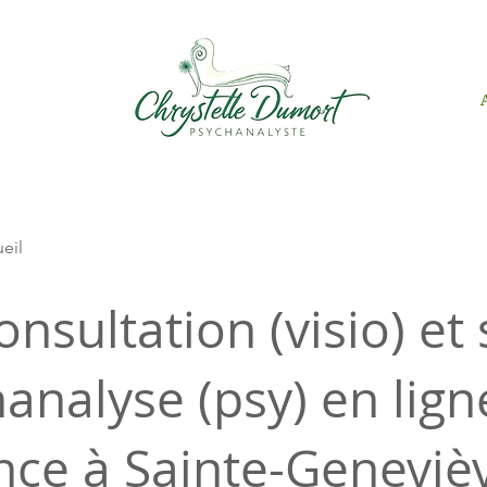
ueil
onsultation (visio) et
analyse (psy) en lign
nce à Sainte-Geneviè