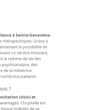
istance à Sainte-Geneviève-
es thérapeutiques. Grâce à 
ntenant la possibilité de 
sant ce service innovant, 
t le rythme de vie des 
a psychoanalyse, des 
re de la médecine 
e nombreux patients.
ois ?
sultation (visio) et 
vantages. Chrystelle est 
haque individu de se 