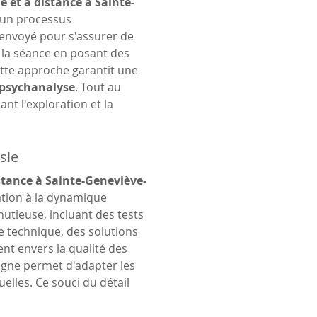
e et à distance à Sainte-
s un processus 
envoyé pour s'assurer de 
e la séance en posant des 
tte approche garantit une 
psychanalyse
. Tout au 
nt l'exploration et la 
sie
istance à Sainte-Geneviève-
ation à la dynamique 
nutieuse, incluant des tests 
e technique, des solutions 
t envers la qualité des 
ligne permet d'adapter les 
elles. Ce souci du détail 