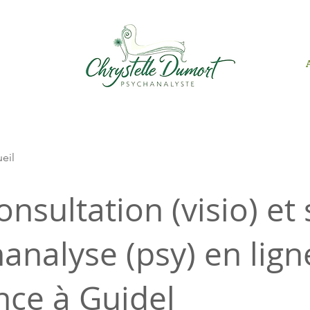
ueil
onsultation (visio) et
analyse (psy) en lign
nce à Guidel