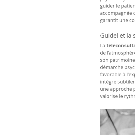
guider le patie
accompagnée de
garantit une co
Guidel et la
La 
téléconsulta
de l’atmosphère
son patrimoine
démarche psych
favorable à l'e
intègre subtile
une approche p
valorise le ryt