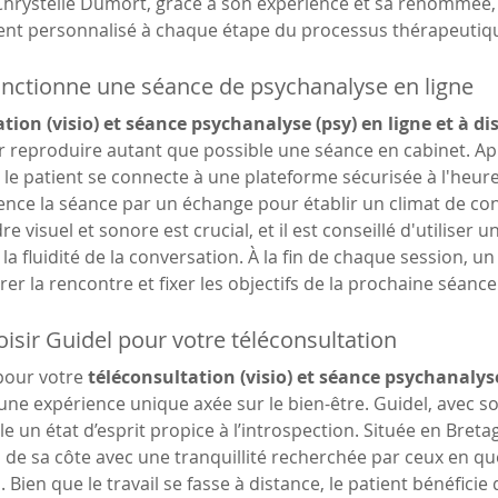
 Chrystelle Dumort, grâce à son expérience et sa renommée,
t personnalisé à chaque étape du processus thérapeutiq
ctionne une séance de psychanalyse en ligne
tion (visio) et séance psychanalyse (psy) en ligne et à di
r reproduire autant que possible une séance en cabinet. Ap
, le patient se connecte à une plateforme sécurisée à l'heur
e la séance par un échange pour établir un climat de con
re visuel et sonore est crucial, et il est conseillé d'utiliser
la fluidité de la conversation. À la fin de chaque session, un
rer la rencontre et fixer les objectifs de la prochaine séance
isir Guidel pour votre téléconsultation
pour votre 
téléconsultation (visio) et séance psychanalyse 
 une expérience unique axée sur le bien-être. Guidel, avec 
e un état d’esprit propice à l’introspection. Située en Bretag
de sa côte avec une tranquillité recherchée par ceux en qu
Bien que le travail se fasse à distance, le patient bénéficie 