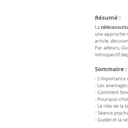
Résumé :
La 
téléconsulta
une approche mo
article, découv
Par ailleurs, G
introspectif dep
Sommaire :
- L'importance 
- Les avantages
- Comment fonc
- Pourquoi choi
- Le rôle de la
- Séance psycha
- Guidel et la 