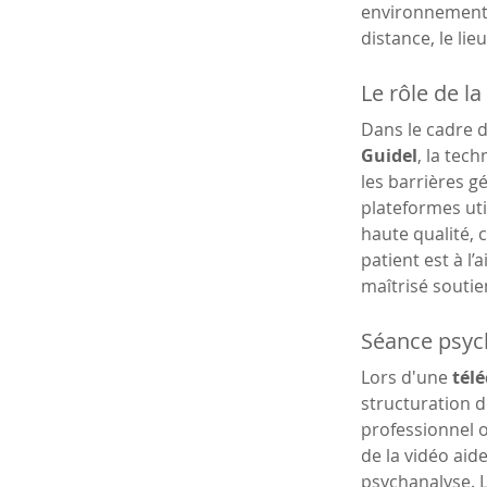
environnement 
distance, le li
Le rôle de l
Dans le cadre d
Guidel
, la tec
les barrières g
plateformes uti
haute qualité, 
patient est à l
maîtrisé soutie
Séance psych
Lors d'une 
télé
structuration 
professionnel o
de la vidéo aid
psychanalyse. L