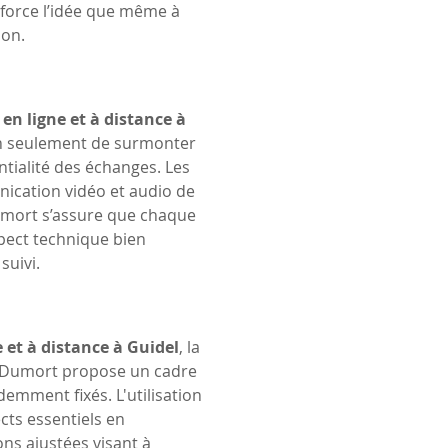
force l’idée que même à 
son.
en ligne et à distance à 
non seulement de surmonter 
ntialité des échanges. Les 
nication vidéo et audio de 
Dumort s’assure que chaque 
spect technique bien 
suivi.
e et à distance à Guidel
, la 
e Dumort propose un cadre 
emment fixés. L'utilisation 
cts essentiels en 
ns ajustées visant à 