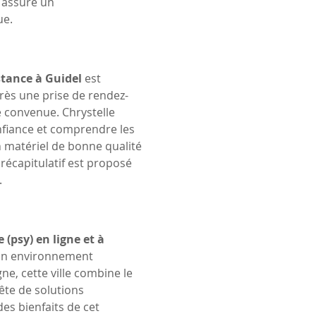
 assure un 
ue.
stance à Guidel
 est 
rès une prise de rendez-
e convenue. Chrystelle 
fiance et comprendre les 
 un matériel de bonne qualité 
 récapitulatif est proposé 
.
(psy) en ligne et à 
son environnement 
ne, cette ville combine le 
ête de solutions 
des bienfaits de cet 