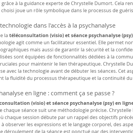
grâce à la guidance experte de Chrystelle Dumort. Cela ren
eu choisi joue un rôle symbolique dans le processus de guéri
a technologie dans l'accès à la psychanalyse
e la 
téléconsultation (visio) et séance psychanalyse (psy) 
hnologie agit comme un facilitateur essentiel. Elle permet 
éographiques mais aussi de garantir la sécurité et la confide
lisées sont équipées de fonctionnalités dédiées à la commu
cruciales pour maintenir le lien thérapeutique. Chrystelle 
’aise avec la technologie avant de débuter les séances. Cet a
nt la fluidité du processus thérapeutique et la continuité du 
analyse en ligne : comment ça se passe ?
consultation (visio) et séance psychanalyse (psy) en lign
de chaque séance suit une méthodologie précise. Chrystell
ù chaque session débute par un rappel des objectifs précéd
e à observer les expressions et le langage corporel, des aspe
e déroulement de la séance est ponctué par des interventio