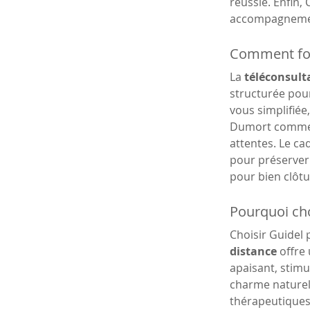
réussie. Enfin,
accompagnemen
Comment fon
La 
téléconsulta
structurée pou
vous simplifiée
Dumort commenc
attentes. Le cad
pour préserver 
pour bien clôtu
Pourquoi cho
Choisir Guidel 
distance
 offre
apaisant, stimul
charme naturel 
thérapeutiques. 