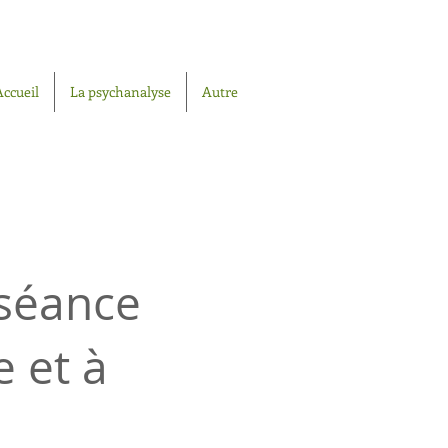
Accueil
La psychanalyse
Autre
 séance
e et à