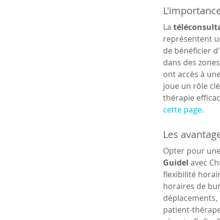
L'importance
La 
téléconsulta
représentent un
de bénéficier d
dans des zones 
ont accès à une
joue un rôle cl
thérapie effic
cette page
.
Les avantage
Opter pour une
Guidel
 avec Ch
flexibilité hor
horaires de bur
déplacements, p
patient-thérape