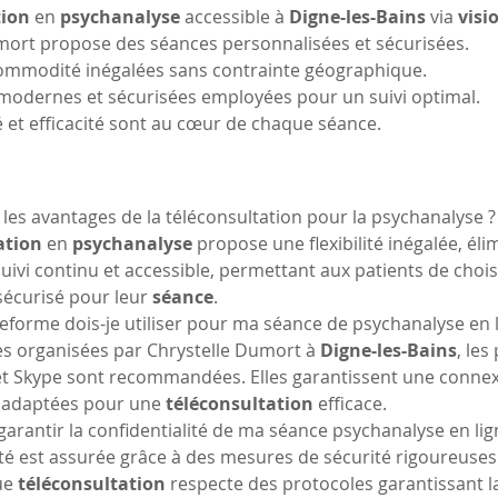
tion
 en 
psychanalyse
 accessible à 
Digne-les-Bains
 via 
visi
umort propose des séances personnalisées et sécurisées.
t commodité inégalées sans contrainte géographique.
 modernes et sécurisées employées pour un suivi optimal.
té et efficacité sont au cœur de chaque séance.
les avantages de la téléconsultation pour la psychanalyse ?
ation
 en 
psychanalyse
 propose une flexibilité inégalée, él
suivi continu et accessible, permettant aux patients de cho
sécurisé pour leur 
séance
.
eforme dois-je utiliser pour ma séance de psychanalyse en l
es organisées par Chrystelle Dumort à 
Digne-les-Bains
, les
Skype sont recommandées. Elles garantissent une connexi
s adaptées pour une 
téléconsultation
 efficace.
rantir la confidentialité de ma séance psychanalyse en lig
ité est assurée grâce à des mesures de sécurité rigoureuses
ue 
téléconsultation
 respecte des protocoles garantissant 