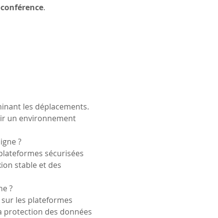
oconférence
.
iminant les déplacements. 
isir un environnement 
igne ?
 plateformes sécurisées 
on stable et des 
ne ?
 sur les plateformes 
la protection des données 