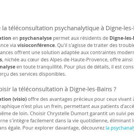
a téléconsultation psychanalytique à Digne-les
ation
 en 
psychanalyse
 permet aux résidents de 
Digne-les-
nce via 
visioconférence
. Qu'il s'agisse de traiter des trou
séances offrent une solution adaptée aux contraintes modern
s
, nichée au cœur des Alpes-de-Haute-Provence, offre ainsi
nalyse
 en toute tranquillité. Pour plus de détails, il est cons
erçu des services disponibles.
isir la téléconsultation à Digne-les-Bains ?
tion (visio)
 offre des avantages précieux pour ceux vivant 
aphique n'est plus un frein, permettant aux patients d'accé
me de loin. Choisir Chrystelle Dumort garantit un suivi pers
 s'intègre facilement dans la vie quotidienne, éliminant l
 sans égale. Pour explorer davantage, découvrez 
la psychanal