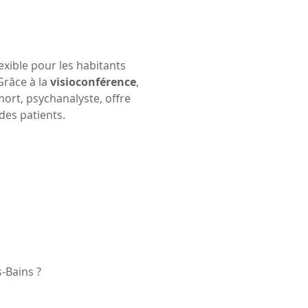
lexible pour les habitants 
Grâce à la 
visioconférence
, 
ort, psychanalyste, offre 
des patients.
s-Bains ?