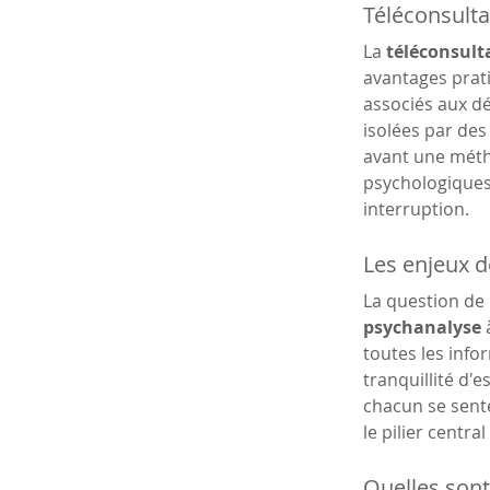
Téléconsulta
La 
téléconsult
avantages pratiq
associés aux d
isolées par des
avant une métho
psychologiques.
interruption.
Les enjeux d
La question de l
psychanalyse
 
toutes les info
tranquillité d'e
chacun se sente
le pilier centr
Quelles sont