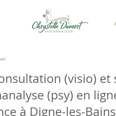
ueil
onsultation (visio) et
analyse (psy) en lign
nce à Digne-les-Bains