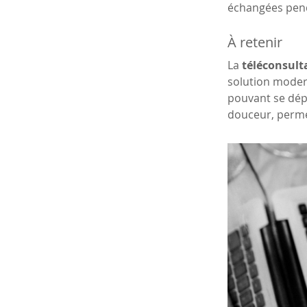
échangées pend
À retenir
La 
téléconsulta
solution moder
pouvant se dépl
douceur, perme