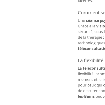
facettes.
Comment se 
Une 
séance ps
Grâce à la 
visi
sécurisé, sous l
de la thérapie 
technologiques 
téléconsultat
La flexibilit
La 
téléconsulta
flexibilité inc
moment et le li
pour ceux qui o
de discuter spo
les-Bains
 peuv