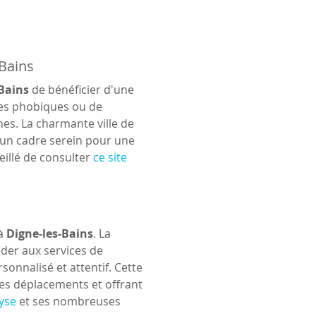
-Bains
Bains
 de bénéficier d'une 
bles phobiques ou de 
es. La charmante ville de 
 un cadre serein pour une 
eillé de consulter 
ce site
à 
Digne-les-Bains
. La 
der aux services de 
onnalisé et attentif. Cette 
es déplacements et offrant 
yse
 et ses nombreuses 