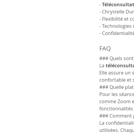
- 
Téléconsulta
- Chrystelle D
- Flexibilité e
- Technologies
- Confidentiali
FAQ
### Quels sont 
La 
téléconsult
Elle assure un 
confortable et 
### Quelle plat
Pour les séanc
comme Zoom et 
fonctionnalité
### Comment ga
La confidential
utilisées. Chaq