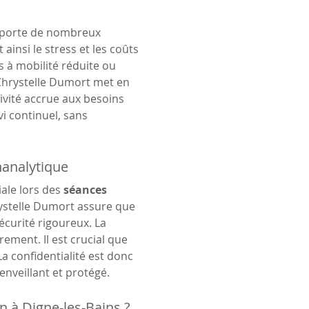
porte de nombreux 
 ainsi le stress et les coûts 
à mobilité réduite ou 
 Chrystelle Dumort met en 
vité accrue aux besoins 
i continuel, sans 
hanalytique
ale lors des 
séances 
ystelle Dumort assure que 
curité rigoureux. La 
rement. Il est crucial que 
 confidentialité est donc 
enveillant et protégé.
on à Digne-les-Bains ?