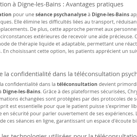
tion à Digne-les-Bains : Avantages pratiques
ation
 pour une 
séance psychanalyse
 à 
Digne-les-Bains
 ap
ues. Elle élimine les difficultés liées au transport, réduisant
éplacements. De plus, cette approche permet aux personnes 
 circonstances extérieures de recevoir une aide précieuse.
de de thérapie liquide et adaptable, permettant une réacti
 En choisissant cette option, les patients apprécient un suiv
e la confidentialité dans la téléconsultation psyc
a confidentialité dans la 
téléconsultation
 devient primordi
à 
Digne-les-Bains
. Grâce à des plateformes sécurisées, Chr
rmations échangées sont protégées par des protocoles de sé
sprit est essentielle pour que le patient puisse s'exprimer lib
 en sécurité pour parler ouvertement de ses expériences. La
al de ces séances en ligne, garantissant un espace d'écoute bi
 les technologies utilisées pour la téléconsultati