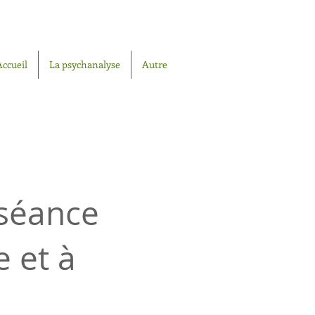
Accueil
La psychanalyse
Autre
 séance
e et à