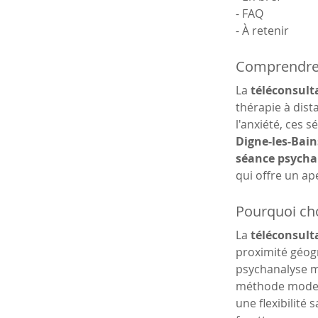
- FAQ
- À retenir
Comprendre l
La 
téléconsult
thérapie à dista
l'anxiété, ces 
Digne-les-Bain
séance psycha
qui offre un ap
Pourquoi cho
La 
téléconsulta
proximité géogr
psychanalyse mê
méthode moderne
une flexibilité