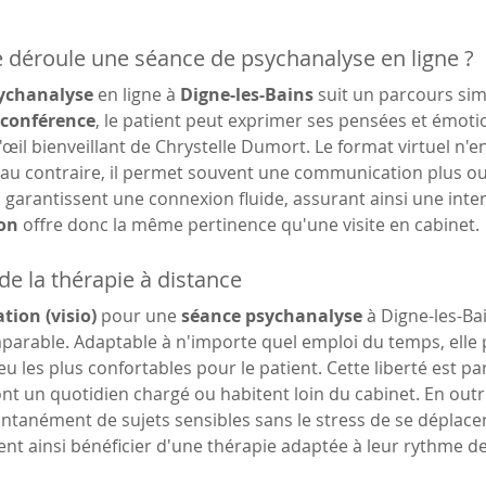
déroule une séance de psychanalyse en ligne ?
ychanalyse
 en ligne à 
Digne-les-Bains
 suit un parcours simi
oconférence
, le patient peut exprimer ses pensées et émot
'œil bienveillant de Chrystelle Dumort. Le format virtuel n'en
; au contraire, il permet souvent une communication plus ouv
garantissent une connexion fluide, assurant ainsi une intera
ion
 offre donc la même pertinence qu'une visite en cabinet.
é de la thérapie à distance
tion (visio)
 pour une 
séance psychanalyse
 à Digne-les-Ba
omparable. Adaptable à n'importe quel emploi du temps, elle 
eu les plus confortables pour le patient. Cette liberté est p
nt un quotidien chargé ou habitent loin du cabinet. En outre, 
ntanément de sujets sensibles sans le stress de se déplacer
ent ainsi bénéficier d'une thérapie adaptée à leur rythme de