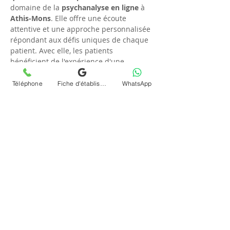
domaine de la 
psychanalyse en ligne
 à 
Athis-Mons
. Elle offre une écoute 
attentive et une approche personnalisée 
répondant aux défis uniques de chaque 
patient. Avec elle, les patients 
bénéficient de l'expérience d'une 
professionnelle reconnue, à la pointe 
des 
nouvelles méthodes 
Téléphone
Fiche d'établissement Google
WhatsApp
thérapeutiques
. Elle emploie une 
démarche moderne et efficace pour 
garantir des résultats durables. Son 
engagement envers l'amélioration 
continue des soins est largement salué 
par ses clients.
FAQ
### Quels équipements sont 
nécessaires pour une téléconsultation ?
Pour participer à une 
téléconsultation 
(visio)
 à 
Athis-Mons
, un 
ordinateur ou 