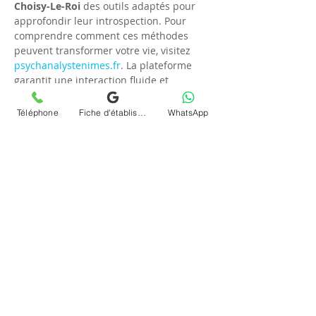
Choisy-Le-Roi
 des outils adaptés pour 
approfondir leur introspection. Pour 
comprendre comment ces méthodes 
peuvent transformer votre vie, visitez 
psychanalystenimes.fr
. La plateforme 
garantit une interaction fluide et 
enrichissante à chaque séance, grâce à 
la compétence et à l’écoute attentive de 
Téléphone
Fiche d'établissement Google
WhatsApp
Chrystelle Dumort.
Téléconsultation et 
adaptation à Choisy-Le-Roi
La 
téléconsultation (visio)
 pour des 
séances psychanalyse (psy) en ligne et à 
distance à Choisy-Le-Roi
 requiert une 
adaptation tant technologique que 
personnelle. Heureusement, Chrystelle 
Dumort maîtrise parfaitement ces 
aspects en offrant un accompagnement 
soigné tout au long du processus. Elle 
s’assure que la transition vers les 