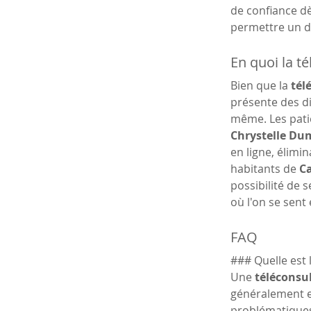
de confiance dè
permettre un di
En quoi la té
Bien que la 
tél
présente des di
même. Les patie
Chrystelle Du
en ligne, élimi
habitants de 
C
possibilité de
où l'on se sent
FAQ
### Quelle est 
Une 
téléconsul
généralement e
problématiques