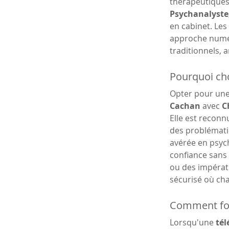
thérapeutiques 
Psychanalyste
en cabinet. Les
approche numér
traditionnels, 
Pourquoi cho
Opter pour une
Cachan
 avec 
C
Elle est reconn
des problémati
avérée en psych
confiance sans 
ou des impérati
sécurisé où ch
Comment fon
Lorsqu'une 
tél