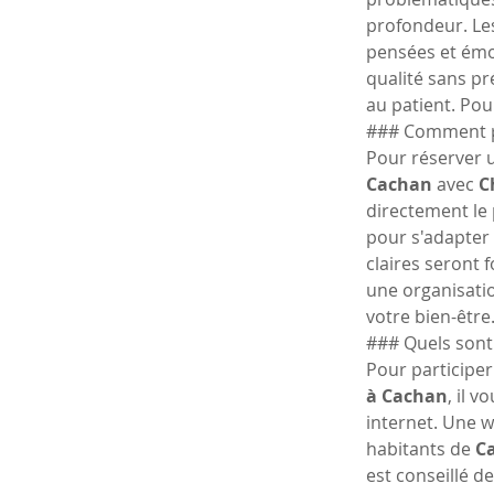
profondeur. Les
pensées et émot
qualité sans pr
au patient. Pour
### Comment pu
Pour réserver 
Cachan
 avec 
C
directement le 
pour s'adapter 
claires seront 
une organisatio
votre bien-être
### Quels sont
Pour participer
à Cachan
, il 
internet. Une 
habitants de 
C
est conseillé d