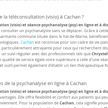
 la téléconsultation (visio) à Cachan ?
tion (visio) et séance psychanalyse (psy) en ligne et à d
 consulter un psychanalyste sans se déplacer. Grâce à cette
harmante commune située dans le Val-de-Marne, bénéficient 
ologiques. 
Cachan
 est reconnue pour son cadre de vie pais
 particulièrement attrayante pour ceux qui recherchent discr
r un suivi régulier avec des professionnels tels que 
Chryste
e qualité de service égale voire supérieure à celle d'une séa
t outil permet également d'établir un lien thérapeutique f
s de la psychanalyse en ligne à Cachan
tion (visio) et séance psychanalyse (psy) en ligne et à d
tages. Elle offre flexibilité et confort aux patients qui peuv
onviennent. Pour la population de 
Cachan
, cela signifie pouv