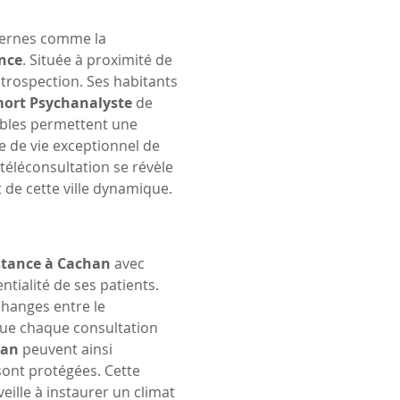
dernes comme la 
ance
. Située à proximité de 
introspection. Ses habitants 
mort Psychanalyste
 de 
ibles permettent une 
re de vie exceptionnel de 
téléconsultation se révèle 
 de cette ville dynamique.
istance à Cachan
 avec 
ntialité de ses patients. 
changes entre le 
 que chaque consultation 
han
 peuvent ainsi 
sont protégées. Cette 
 veille à instaurer un climat 