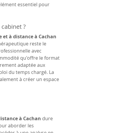
élément essentiel pour 
 cabinet ?
ne et à distance à Cachan
hérapeutique reste le 
ofessionnelle avec 
commodité qu'offre le format 
ièrement adaptée aux 
ploi du temps chargé. La 
galement à créer un espace 
 distance à Cachan
 dure 
ur aborder les 
océder à une analyse en 