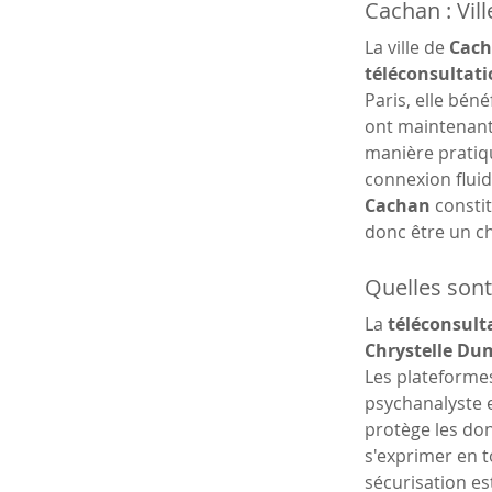
Cachan : Vil
La ville de 
Cac
téléconsultati
Paris, elle béné
ont maintenant 
manière pratiqu
connexion fluid
Cachan
 consti
donc être un ch
Quelles sont 
La 
téléconsulta
Chrystelle Du
Les plateformes
psychanalyste e
protège les don
s'exprimer en t
sécurisation es