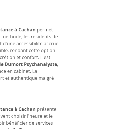
istance à Cachan
 permet 
 méthode, les résidents de 
d'une accessibilité accrue 
ible, rendant cette option 
étion et confort. Il est 
lle Dumort Psychanalyste
, 
nce en cabinet. La 
ort et authentique malgré 
istance à Cachan
 présente 
ent choisir l'heure et le 
oir bénéficier de services 