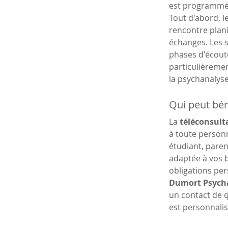
est programmé
Tout d'abord, l
rencontre plani
échanges. Les 
phases d'écoute
particulièremen
la psychanalyse
Qui peut bén
La 
téléconsulta
à toute personn
étudiant, parent
adaptée à vos b
obligations per
Dumort Psych
un contact de q
est personnali