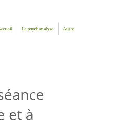
Accueil
La psychanalyse
Autre
 séance
e et à