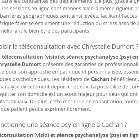
sans les contraintes des déplacements. De plus, grâce à 
Ch
, les sessions en ligne sont menées avec la même rigueur pr
 barrières géographiques sont ainsi levées, facilitant l'accès
ique favorise également une réduction du stress associé 
améliorant le bien-être des participants.
isir la téléconsultation avec Chrystelle Dumort ?
 
téléconsultation (visio) et séance psychanalyse (psy) en 
hrystelle Dumort
 présente des garanties de professionnal
ue pour son approche empathique et personnalisée, essentie
ques psychologiques. Les résidents de 
Cachan
 bénéficient 
analyse directement depuis chez eux. La possibilité de con
quitter son domicile est un atout majeur pour ceux qui ont
fs familiaux. De plus, cette méthode de consultation contri
aque patient peut s'exprimer librement.
ctionne une séance psy en ligne à Cachan ?
éconsultation (visio) et séance psychanalyse (psy) en lig