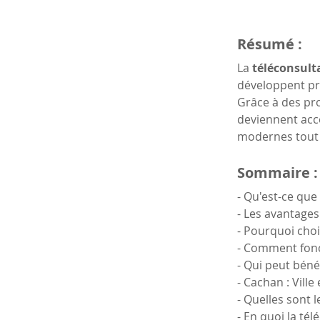
Résumé :
La 
téléconsulta
développent pro
Grâce à des p
deviennent acce
modernes tout
Sommaire :
- Qu'est-ce que 
- Les avantages
- Pourquoi choi
- Comment fonc
- Qui peut béné
- Cachan : Vill
- Quelles sont l
- En quoi la té