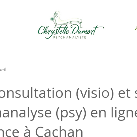
ueil
onsultation (visio) et
analyse (psy) en lign
nce à Cachan