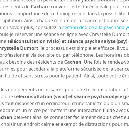
 résidents de 
Cachan
 trouvent cette durée idéale pour expl
ions. L'importance de ce timing réside dans la possibilité d
écipitation. Ainsi, chaque minute de la séance est optimisée
 en savoir plus, consultez la 
section dédiée à la psychanaly
is-je réserver une séance en ligne avec Chrystelle Dumort
une 
téléconsultation (visio) et séance psychanalyse (psy) 
hrystelle Dumort
, le processus est simple et efficace. Il vou
professionnel via son site ou par téléphone. Les horaires dis
aux besoins des résidents de 
Cachan
. Une fois le rendez-vo
fournies pour accéder à la plateforme sécurisée de la séanc
n fluide et sans stress pour le patient. Ainsi, toute votre é
.
 les équipements nécessaires pour une téléconsultation à 
 à une 
téléconsultation (visio) et séance psychanalyse (ps
vous faut disposer d'un ordinateur, d'une tablette ou d'un 
webcam et un micro permettent une interaction fluide avec 
achan
 peuvent ainsi se connecter facilement depuis chez eux 
e choisir un endroit calme et exempt de distractions pour max