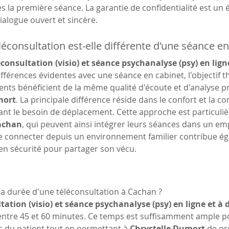
s la première séance. La garantie de confidentialité est un 
alogue ouvert et sincère.
léconsultation est-elle différente d'une séance en
éconsultation (visio) et séance psychanalyse (psy) en lig
fférences évidentes avec une séance en cabinet, l'objectif t
nts bénéficient de la même qualité d'écoute et d'analyse pr
mort
. La principale différence réside dans le confort et la 
nant le besoin de déplacement. Cette approche est particul
achan
, qui peuvent ainsi intégrer leurs séances dans un em
 se connecter depuis un environnement familier contribue é
 en sécurité pour partager son vécu. 
la durée d'une téléconsultation à Cachan ?
tation (visio) et séance psychanalyse (psy) en ligne et à
ntre 45 et 60 minutes. Ce temps est suffisamment ample po
 du patient tout en permettant à 
Chrystelle Dumort
 de pr