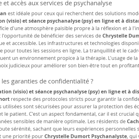
le et accès aux services de psychanalyse
han
 est idéale pour ceux qui recherchent des solutions mo
on (visio) et séance psychanalyse (psy) en ligne et à dist
ficie d'une atmosphère paisible propre à la réflexion et à l'
l'opportunité de bénéficier des services de 
Chrystelle Du
e et accessible. Les infrastructures et technologies dispon
e pour toutes les sessions en ligne. La tranquillité et le cad
tuent un environnement propice à la thérapie. L'usage de la 
oix judicieux pour améliorer son bien-être tout en profitant
les garanties de confidentialité ?
tion (visio) et séance psychanalyse (psy) en ligne et à d
mort
 respecte des protocoles stricts pour garantir la confide
 utilisées sont sécurisées pour assurer la protection des é
t le patient. C'est un aspect fondamental, car il est crucial
nées sensibles de manière optimale. Les résidents de 
Cac
oute sérénité, sachant que leurs expériences personnelles 
t une priorité pour 
Chrystelle Dumort Psychanalyste
, qui