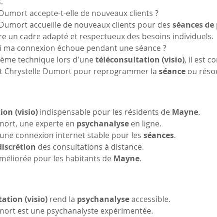
.
Dumort accepte-t-elle de nouveaux clients ?
 Dumort accueille de nouveaux clients pour des 
séances de 
ffre un cadre adapté et respectueux des besoins individuels.
si ma connexion échoue pendant une séance ?
lème technique lors d'une 
téléconsultation (visio)
, il est 
 Chrystelle Dumort pour reprogrammer la 
séance
 ou réso
ion (visio)
 indispensable pour les résidents de 
Mayne
.
mort, une experte en 
psychanalyse
 en ligne.
une connexion internet stable pour les 
séances
.
discrétion
 des consultations à distance.
 améliorée pour les habitants de 
Mayne
.
ation (visio)
 rend la 
psychanalyse
 accessible.
umort est une psychanalyste expérimentée.