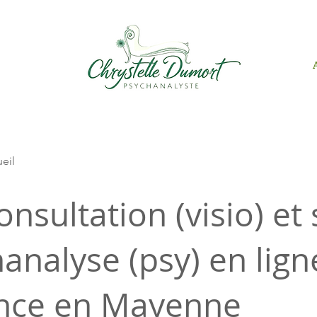
ueil
onsultation (visio) et
analyse (psy) en lign
ance en Mayenne