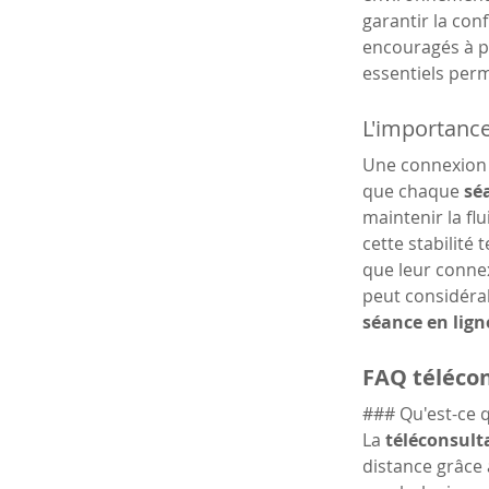
garantir la confi
encouragés à pr
essentiels per
L'importance
Une connexion i
que chaque 
sé
maintenir la flu
cette stabilité
que leur connex
peut considérab
séance en lign
FAQ télécon
### Qu'est-ce q
La 
téléconsult
distance grâce à