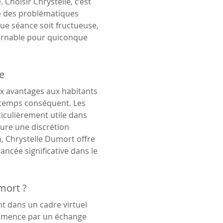
Choisir Chrystelle, c’est 
e des problématiques 
ue séance soit fructueuse, 
urnable pour quiconque 
e
x avantages aux habitants 
e temps conséquent. Les 
iculièrement utile dans 
sure une discrétion 
n, Chrystelle Dumort offre 
ancée significative dans le 
mort ?
t dans un cadre virtuel 
mence par un échange 