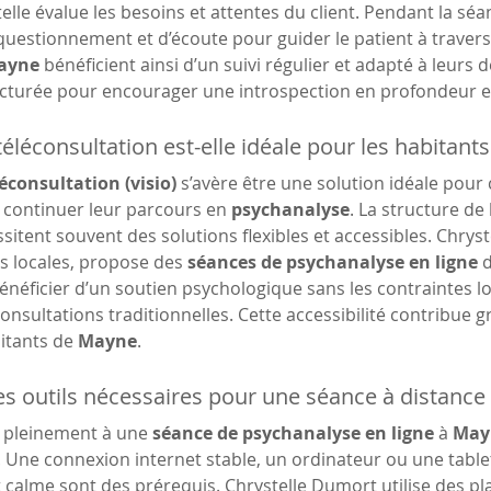
telle évalue les besoins et attentes du client. Pendant la séanc
uestionnement et d’écoute pour guider le patient à travers 
ayne
 bénéficient ainsi d’un suivi régulier et adapté à leurs
ucturée pour encourager une introspection en profondeur e
téléconsultation est-elle idéale pour les habitant
éconsultation (visio)
 s’avère être une solution idéale pour
ontinuer leur parcours en 
psychanalyse
. La structure de l
sitent souvent des solutions flexibles et accessibles. Chrys
 locales, propose des 
séances de psychanalyse en ligne
 
énéficier d’un soutien psychologique sans les contraintes l
onsultations traditionnelles. Cette accessibilité contribue 
itants de 
Mayne
.
es outils nécessaires pour une séance à distance 
 pleinement à une 
séance de psychanalyse en ligne
 à 
May
. Une connexion internet stable, un ordinateur ou une tabl
calme sont des prérequis. Chrystelle Dumort utilise des pl