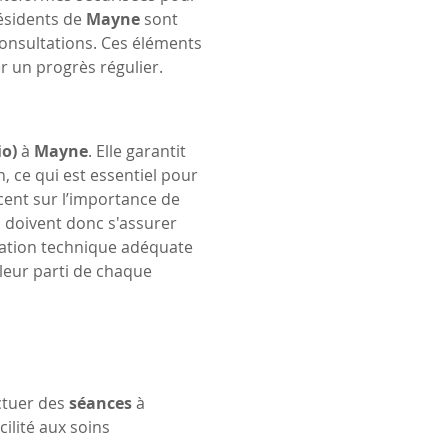
résidents de 
Mayne
 sont 
consultations. Ces éléments 
er un progrès régulier.
io)
 à 
Mayne
. Elle garantit 
, ce qui est essentiel pour 
ccent sur l’importance de 
s doivent donc s'assurer 
ration technique adéquate 
leur parti de chaque 
tuer des 
séances
 à 
cilité aux soins 