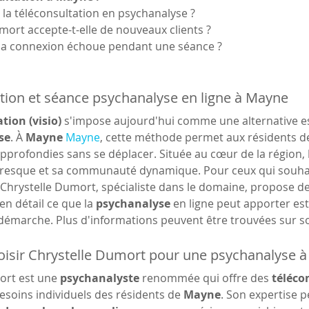
e la téléconsultation en psychanalyse ?
umort accepte-t-elle de nouveaux clients ?
i ma connexion échoue pendant une séance ?
tion et séance psychanalyse en ligne à Mayne
tion (visio)
 s'impose aujourd'hui comme une alternative es
se
. À 
Mayne
Mayne
, cette méthode permet aux résidents de
pprofondies sans se déplacer. Située au cœur de la région, 
oresque et sa communauté dynamique. Pour ceux qui souha
 Chrystelle Dumort, spécialiste dans le domaine, propose des
en détail ce que la 
psychanalyse
 en ligne peut apporter es
 démarche. Plus d'informations peuvent être trouvées sur s
isir Chrystelle Dumort pour une psychanalyse à 
ort est une 
psychanalyste
 renommée qui offre des 
télécon
soins individuels des résidents de 
Mayne
. Son expertise 