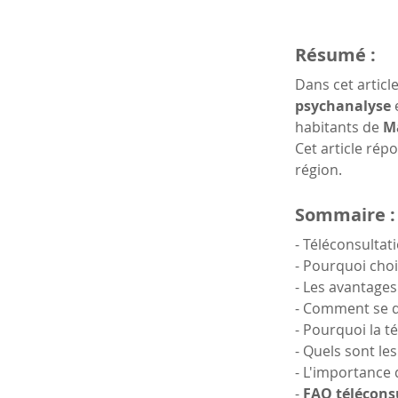
Résumé :
Dans cet articl
psychanalyse
 
habitants de 
M
Cet article répo
région.
Sommaire :
- Téléconsultat
- Pourquoi choi
- Les avantages
- Comment se d
- Pourquoi la t
- Quels sont le
- L'importance
- 
FAQ télécons