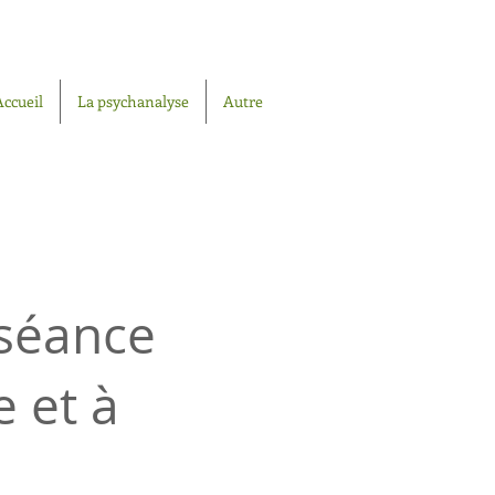
Accueil
La psychanalyse
Autre
 séance
e et à