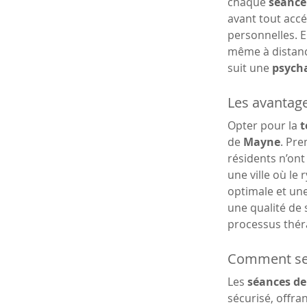
chaque 
séance
avant tout acc
personnelles. E
même à distanc
suit une 
psych
Les avantage
Opter pour la 
t
de 
Mayne
. Pre
résidents n’ont
une ville où le
optimale et une
une qualité de 
processus thér
Comment se 
Les 
séances de
sécurisé, offran