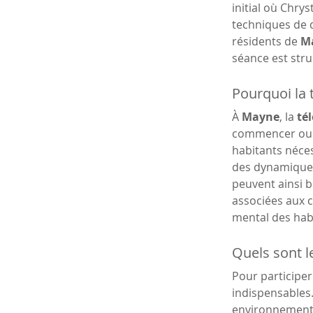
initial où Chrys
techniques de q
résidents de 
M
séance est str
Pourquoi la 
À 
Mayne
, la 
tél
commencer ou c
habitants néces
des dynamiques
peuvent ainsi b
associées aux c
mental des hab
Quels sont l
Pour participer
indispensables
environnement 