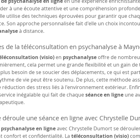
 de psychanalyse en ligne
 en une expérience enrichissante. 
éder à une écoute attentive et une compréhension profond
lle utilise des techniques éprouvées pour garantir que chaq
e. Son approche personnalisée fait d'elle un choix inconto
analyse
 à distance.
s de la téléconsultation en psychanalyse à Mayn
éléconsultation (visio)
 en 
psychanalyse
 offre de nombreu
mièrement, cela permet une grande flexibilité et un gain d
 plus besoin de se soucier des déplacements, ce qui est part
 rythme de vie peut être soutenu. De plus, cette méthode as
 réduction des stress liés à l'environnement extérieur. Enfi
service inégalable qui fait de chaque 
séance en ligne
 une av
apeutique.
déroule une séance en ligne avec Chrystelle Du
 psychanalyse en ligne
 avec Chrystelle Dumort se déroulen
t confort et confidentialité. La 
téléconsultation (visio)
 com