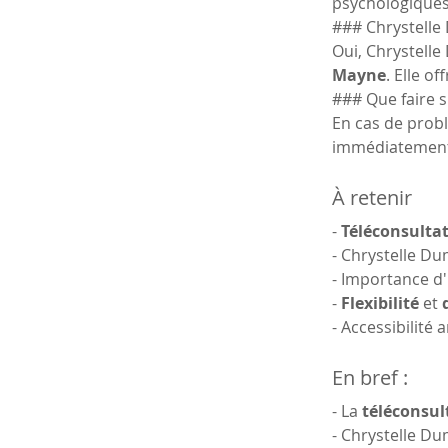
psychologiques
### Chrystelle 
Oui, Chrystelle
Mayne
. Elle o
### Que faire 
En cas de prob
immédiatement
À retenir
- 
Téléconsultat
- Chrystelle Du
- Importance d'
- 
Flexibilité
 et 
- Accessibilité
En bref :
- La 
téléconsult
- Chrystelle D