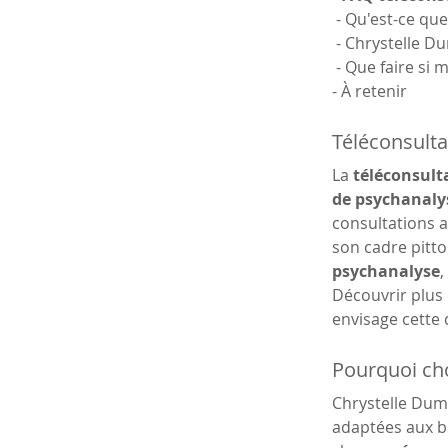
 - Qu'est-ce qu
 - Chrystelle D
 - Que faire s
- À retenir
Téléconsulta
La 
téléconsulta
de psychanaly
consultations a
son cadre pitt
psychanalyse
,
Découvrir plus 
envisage cette
Pourquoi cho
Chrystelle Dum
adaptées aux be