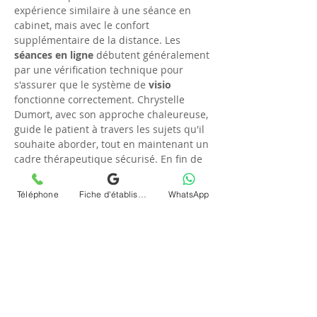
expérience similaire à une séance en 
cabinet, mais avec le confort 
supplémentaire de la distance. Les 
séances en ligne
 débutent généralement 
par une vérification technique pour 
s'assurer que le système de 
visio
fonctionne correctement. Chrystelle 
Dumort, avec son approche chaleureuse, 
guide le patient à travers les sujets qu'il 
souhaite aborder, tout en maintenant un 
cadre thérapeutique sécurisé. En fin de 
séance, les prochaines étapes du 
parcours thérapeutique sont discutées, 
Téléphone
Fiche d'établissement Google
WhatsApp
renforçant l'engagement du patient dans 
sa propre démarche de soin.
Réponses aux questions 
fréquentes sur la 
psychanalyse en ligne
Beaucoup de résidents de 
Limeil-