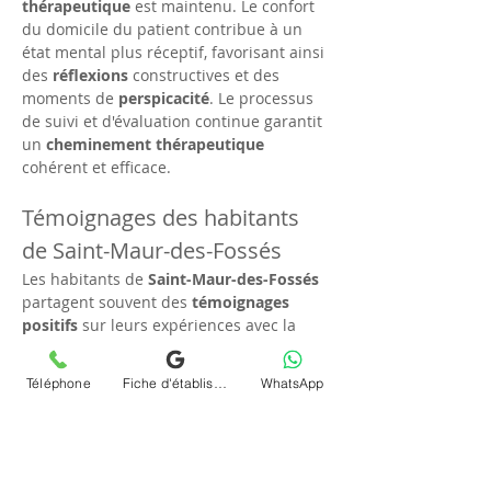
thérapeutique
 est maintenu. Le confort 
du domicile du patient contribue à un 
état mental plus réceptif, favorisant ainsi 
des 
réflexions
 constructives et des 
moments de 
perspicacité
. Le processus 
de suivi et d'évaluation continue garantit 
un 
cheminement thérapeutique
cohérent et efficace.
Témoignages des habitants 
de Saint-Maur-des-Fossés
Les habitants de 
Saint-Maur-des-Fossés
partagent souvent des 
témoignages 
positifs
 sur leurs expériences avec la 
téléconsultation (visio)
 et la 
psychanalyse en ligne
 de Chrystelle 
Téléphone
Fiche d'établissement Google
WhatsApp
Dumort. Beaucoup ont trouvé que ces 
séances ont permis une 
croissance 
personnelle
 et une 
réduction du stress
dans un cadre 
confortable
. La flexibilité 
et l'accessibilité des consultations ont 