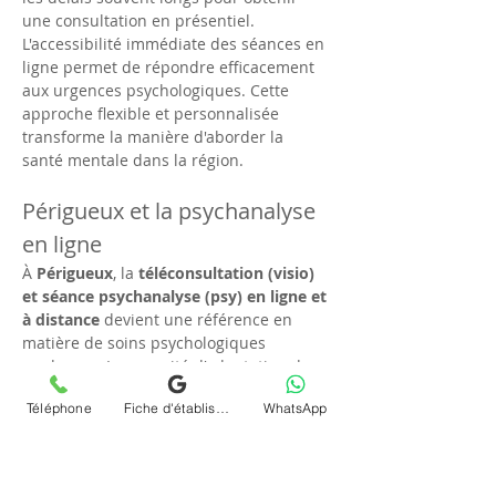
une consultation en présentiel. 
L'accessibilité immédiate des séances en 
ligne permet de répondre efficacement 
aux urgences psychologiques. Cette 
approche flexible et personnalisée 
transforme la manière d'aborder la 
santé mentale dans la région.
Périgueux et la psychanalyse 
en ligne
À 
Périgueux
, la 
téléconsultation (visio) 
et séance psychanalyse (psy) en ligne et 
à distance
 devient une référence en 
matière de soins psychologiques 
modernes. La capacité d'adaptation des 
habitants à cette nouvelle méthode 
Téléphone
Fiche d'établissement Google
WhatsApp
témoigne d'une vraie modernité et d'une 
acceptation collective des changements 
technologiques. Chrystelle Dumort, avec 
son approche avant-gardiste, rend les 