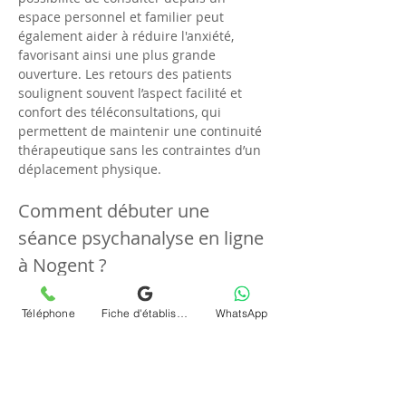
espace personnel et familier peut 
également aider à réduire l'anxiété, 
favorisant ainsi une plus grande 
ouverture. Les retours des patients 
soulignent souvent l’aspect facilité et 
confort des téléconsultations, qui 
permettent de maintenir une continuité 
thérapeutique sans les contraintes d’un 
déplacement physique.
Comment débuter une 
séance psychanalyse en ligne 
à Nogent ?
Débuter une 
téléconsultation (visio) et 
séance psychanalyse (psy) en ligne et à 
Téléphone
Fiche d'établissement Google
WhatsApp
distance à Nogent
 avec Chrystelle 
Dumort est simple et rapide. Le premier 
pas consiste à prendre contact pour fixer 
un rendez-vous à un moment qui vous 
convient. Une fois la séance planifiée, il 