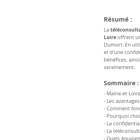
Résumé :
La 
téléconsulta
Loire
 offrent u
Dumort. En utili
et d'une confide
bénéfices, ains
sereinement.
Sommaire :
- Maine-et-Loir
- Les avantages
- Comment fonc
- Pourquoi choi
- La confidenti
- La téléconsul
- Quels équipem