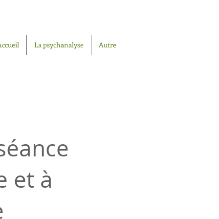
Accueil
La psychanalyse
Autre
 séance
e et à
e