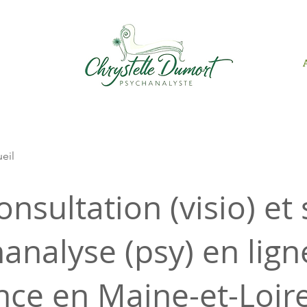
ueil
onsultation (visio) et
analyse (psy) en lign
nce en Maine-et-Loir