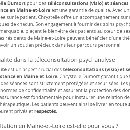
elle Dumort
 pour des 
téléconsultations (visio) et séances
tance en Maine-et-Loire
 est une garantie de qualité. Avec un
ée sur le patient, Chrystelle offre un accompagnement sur
iques de chacun. Son engagement à fournir des soins psycho
emarquable, plaçant le bien-être des patients au cœur de se
les résidents de Maine-et-Loire peuvent bénéficier d'une thé
evoir un soutien précieux dans leur parcours personnel.
ialité dans la téléconsultation psychanalyse
ité
 est un aspect crucial des 
téléconsultations (visio) et 
distance en Maine-et-Loire
. Chrystelle Dumort garantit que 
des séances sont strictement protégées et sécurisées. Les p
normes de confidentialité et assurent la protection des do
 assurance est fondamentale pour instaurer une relation de
thérapeutique. Les patients peuvent ainsi se livrer en toute 
rent privés et 
respectés
.
ltation en Maine-et-Loire est-elle pour vous ?