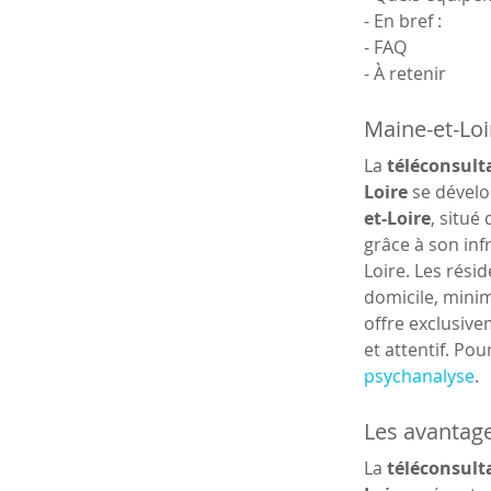
- En bref :
- FAQ
- À retenir
Maine-et-Loi
La 
téléconsulta
Loire
 se dével
et-Loire
, situé
grâce à son inf
Loire. Les rési
domicile, minim
offre exclusiv
et attentif. Po
psychanalyse
.
Les avantage
La 
téléconsulta