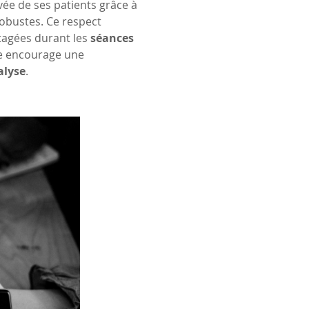
vée de ses patients grâce à 
obustes. Ce respect 
tagées durant les 
séances
rée encourage une 
alyse
.