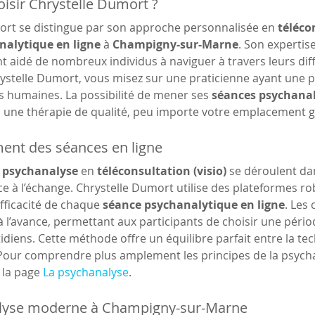
isir Chrystelle Dumort ?
ort se distingue par son approche personnalisée en 
téléco
nalytique en ligne
 à 
Champigny-sur-Marne
. Son expertis
nt aidé de nombreux individus à naviguer à travers leurs dif
rystelle Dumort, vous misez sur une praticienne ayant une
 humaines. La possibilité de mener ses 
séances psychanal
 à une thérapie de qualité, peu importe votre emplacement 
ent des séances en ligne
 psychanalyse
 en 
téléconsultation (visio)
 se déroulent da
ce à l’échange. Chrystelle Dumort utilise des plateformes ro
efficacité de chaque 
séance psychanalytique en ligne
. Les
’avance, permettant aux participants de choisir une périod
idiens. Cette méthode offre un équilibre parfait entre la tec
 Pour comprendre plus amplement les principes de la psycha
 la page 
La psychanalyse
.
lyse moderne à Champigny-sur-Marne