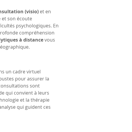
nsultation (visio)
 et en 
e et son écoute 
ficultés psychologiques. En 
 profonde compréhension 
ytiques à distance
 vous 
géographique.
ns un cadre virtuel 
bustes pour assurer la 
 consultations sont 
e qui convient à leurs 
hnologie et la thérapie 
nalyse qui guident ces 