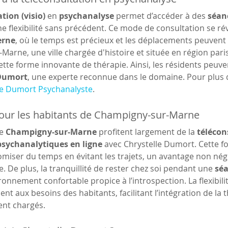
tion (visio)
 en 
psychanalyse
 permet d’accéder à des 
séan
ne flexibilité sans précédent. Ce mode de consultation se rév
erne
, où le temps est précieux et les déplacements peuvent 
arne, une ville chargée d'histoire et située en région pari
ette forme innovante de thérapie. Ainsi, les résidents peuve
 Dumort
, une experte reconnue dans le domaine. Pour plus d
le Dumort Psychanalyste
.
our les habitants de Champigny-sur-Marne
e 
Champigny-sur-Marne
 profitent largement de la 
télécon
psychanalytiques en ligne
 avec Chrystelle Dumort. Cette f
iser du temps en évitant les trajets, un avantage non négl
e. De plus, la tranquillité de rester chez soi pendant une 
sé
ronnement confortable propice à l’introspection. La flexibil
ent aux besoins des habitants, facilitant l’intégration de la
nt chargés.