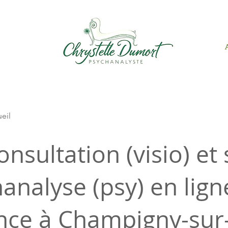
ueil
onsultation (visio) et
analyse (psy) en lign
ance à Champigny-su