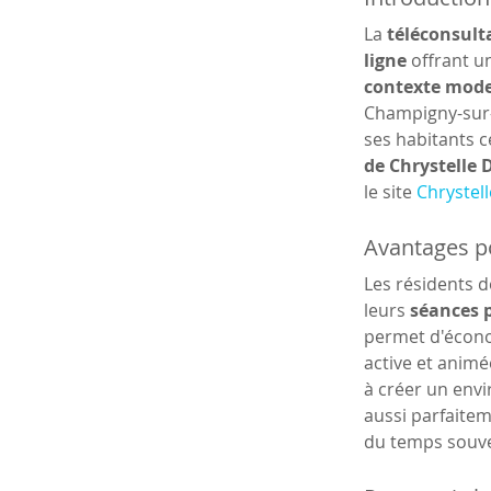
La 
téléconsulta
ligne
 offrant u
contexte mod
Champigny-sur-M
ses habitants c
de Chrystelle
le site 
Chrystel
Avantages p
Les résidents d
leurs 
séances 
permet d'économ
active et animé
à créer un envi
aussi parfaitem
du temps souve