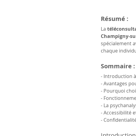
Résumé :
La 
téléconsulta
Champigny-su
spécialement a
chaque individ
Sommaire :
- Introduction 
- Avantages po
- Pourquoi choi
- Fonctionneme
- La psychana
- Accessibilité 
- Confidentiali
Introduction