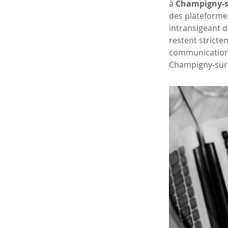
à 
Champigny-
des plateforme
intransigeant d
restent stricte
communication o
Champigny-sur