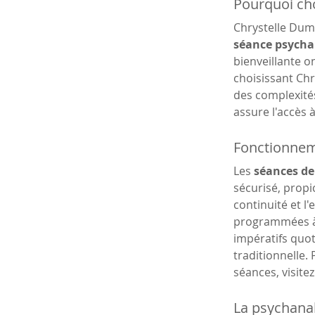
Pourquoi cho
Chrystelle Dum
séance psycha
bienveillante o
choisissant Ch
des complexités
assure l'accès
Fonctionnem
Les 
séances de
sécurisé, propi
continuité et l'
programmées à l
impératifs quot
traditionnelle.
séances, visitez
La psychana