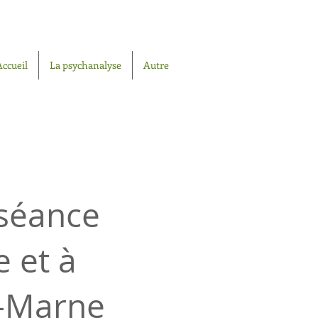
Accueil
La psychanalyse
Autre
 séance
e et à
r-Marne