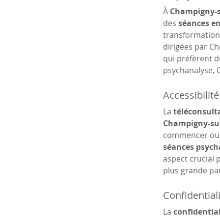
À 
Champigny-
des 
séances en
transformation 
dirigées par Ch
qui préfèrent d
psychanalyse, Ch
Accessibilité
La 
téléconsulta
Champigny-su
commencer ou d
séances psych
aspect crucial 
plus grande pa
Confidential
La 
confidential