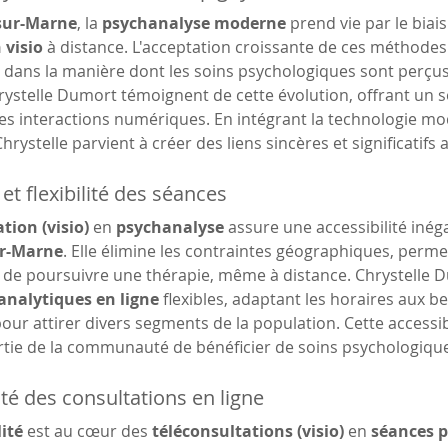
sur-Marne
, la 
psychanalyse moderne
 prend vie par le biais
 visio
 à distance. L'acceptation croissante de ces méthode
dans la manière dont les soins psychologiques sont perçus
rystelle Dumort témoignent de cette évolution, offrant un 
es interactions numériques. En intégrant la technologie mo
rystelle parvient à créer des liens sincères et significatifs 
 et flexibilité des séances
tion (visio)
 en 
psychanalyse
 assure une accessibilité inég
r-Marne
. Elle élimine les contraintes géographiques, perm
e poursuivre une thérapie, même à distance. Chrystelle 
analytiques en ligne
 flexibles, adaptant les horaires aux be
pour attirer divers segments de la population. Cette accessib
rtie de la communauté de bénéficier de soins psychologique
ité des consultations en ligne
ité
 est au cœur des 
téléconsultations (visio)
 en 
séances p