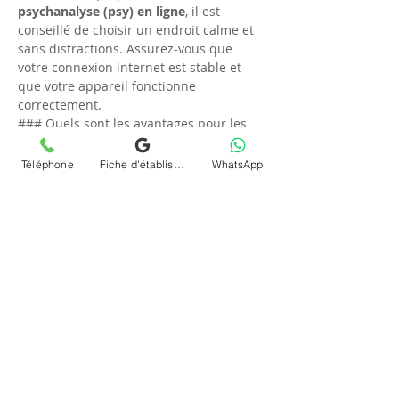
psychanalyse (psy) en ligne
, il est 
conseillé de choisir un endroit calme et 
sans distractions. Assurez-vous que 
votre connexion internet est stable et 
que votre appareil fonctionne 
correctement.
### Quels sont les avantages pour les 
habitants d'Orly de choisir Chrystelle 
Dumort pour leurs séances psy en ligne ?
Téléphone
Fiche d'établissement Google
WhatsApp
Les habitants d'Orly bénéficient d'un 
accès rapide et personnalisé grâce à 
Chrystelle Dumort. Son expertise locale 
et son engagement vers l'excellence en 
font un choix de confiance pour une 
psychanalyse (psy)
 de qualité.
### Quelle plateforme est utilisée pour 
les séances en ligne ?
Chrystelle Dumort utilise une plateforme 
sécurisée pour garantir la confidentialité 
et l'efficacité des 
séances en ligne
. Les 
détails exacts de la plateforme sont 