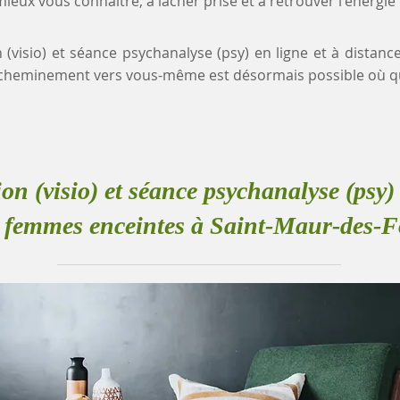
eux vous connaître, à lâcher prise et à retrouver l'énergie
n (visio) et séance psychanalyse (psy) en ligne et à dista
 cheminement vers vous-même est désormais possible où q
ion (visio) et séance psychanalyse (psy) 
 femmes enceintes à Saint-Maur-des-F