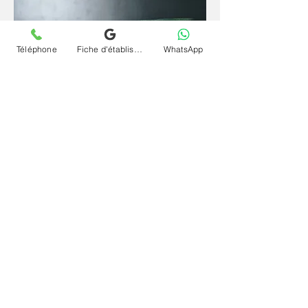
Téléphone
Fiche d'établissement Google
WhatsApp
Depuis un espace familier et sécurisant, la
parole se libère plus librement et l'inconscient
s'exprime plus naturellement. La
téléconsultation (visio) et séance psychanalyse
(psy) en ligne et à distance pour conduites
provocatrices et délinquantes à Saint-Maur-
des-Fossés offre le même cadre rigoureux
qu'en cabinet, sans contrainte géographique et
à votre rythme.
Contactez le cabinet Chrystelle Dumort
psychanalyste à Saint-Maur-des-Fossés et