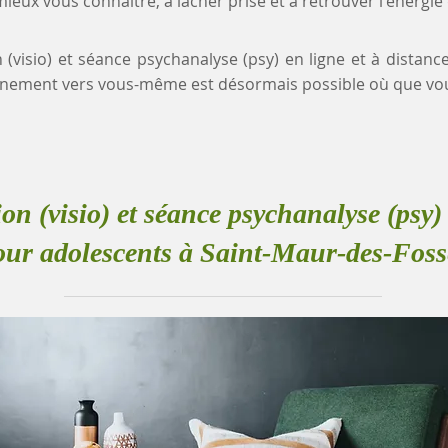
eux vous connaître, à lâcher prise et à retrouver l'énergie
n (visio) et séance psychanalyse (psy) en ligne et à distanc
nement vers vous-même est désormais possible où que vou
ion (visio) et séance psychanalyse (psy) 
our adolescents à Saint-Maur-des-Foss