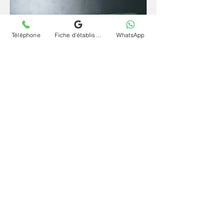
Téléphone
Fiche d'établissement Google
WhatsApp
Depuis un espace familier et sécurisant, la
parole se libère plus librement et l'inconscient
s'exprime plus naturellement. La
téléconsultation (visio) et séance psychanalyse
(psy) en ligne et à distance pour traumatisme
de la naissance maternel à Charenton-Le-Pont
offre le même cadre rigoureux qu'en cabinet,
sans contrainte géographique et à votre
rythme.
Contactez le cabinet Chrystelle Dumort
psychanalyste à Charenton-Le-Pont et