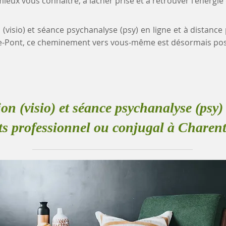
eux vous connaître, à lâcher prise et à retrouver l'énergie
 (visio) et séance psychanalyse (psy) en ligne et à distance
e-Pont, ce cheminement vers vous-même est désormais poss
ion (visio) et séance psychanalyse (psy) 
its professionnel ou conjugal à Charen