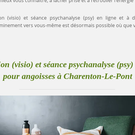
eux vous connaître, à lâcher prise et à retrouver l'énergie
ion (visio) et séance psychanalyse (psy) en ligne et à 
minement vers vous-même est désormais possible où que v
ion (visio) et séance psychanalyse (psy) 
pour angoisses à Charenton-Le-Pont