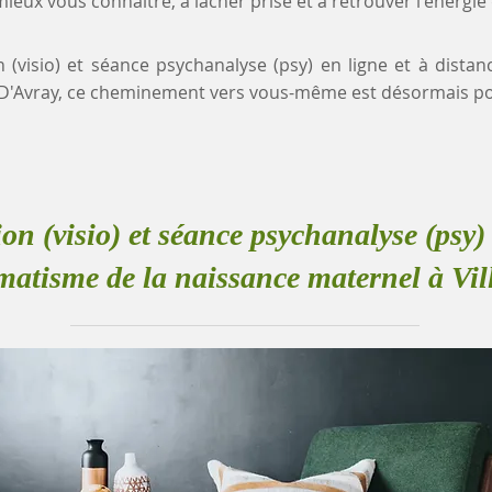
eux vous connaître, à lâcher prise et à retrouver l'énergie
n (visio) et séance psychanalyse (psy) en ligne et à dist
e-D'Avray, ce cheminement vers vous-même est désormais po
ion (visio) et séance psychanalyse (psy) 
matisme de la naissance maternel à Vil