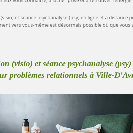
eux vous connaître, à lâcher prise et à retrouver l'énergie
 (visio) et séance psychanalyse (psy) en ligne et à distance
nement vers vous-même est désormais possible où que vous 
ion (visio) et séance psychanalyse (psy) 
ur problèmes relationnels à Ville-D'Av