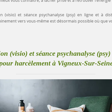
eux vous connaître, à lâcher prise et à retrouver l'énergie
on (visio) et séance psychanalyse (psy) en ligne et à d
minement vers vous-même est désormais possible où que v
ion (visio) et séance psychanalyse (psy) 
pour harcèlement à Vigneux-Sur-Sein