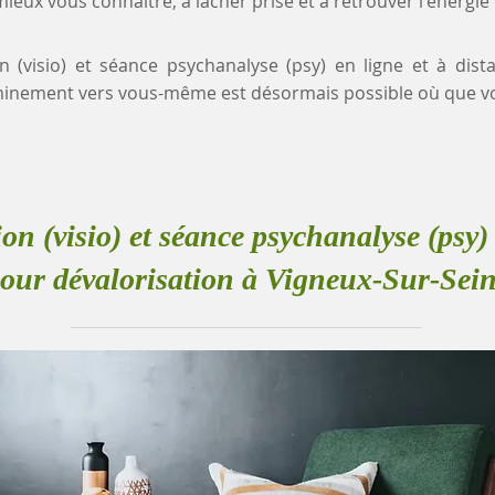
eux vous connaître, à lâcher prise et à retrouver l'énergie
on (visio) et séance psychanalyse (psy) en ligne et à dist
minement vers vous-même est désormais possible où que v
ion (visio) et séance psychanalyse (psy) 
our dévalorisation à Vigneux-Sur-Sei