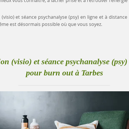
eux vous connaître, à lâcher prise et à retrouver l'énergie
 (visio) et séance psychanalyse (psy) en ligne et à distanc
me est désormais possible où que vous soyez.
ion (visio) et séance psychanalyse (psy) 
pour burn out à Tarbes