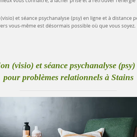
eux vous connaître, à lâcher prise et à retrouver l'énergie
 (visio) et séance psychanalyse (psy) en ligne et à distance
vers vous-même est désormais possible où que vous soyez.
ion (visio) et séance psychanalyse (psy) 
pour problèmes relationnels à Stains