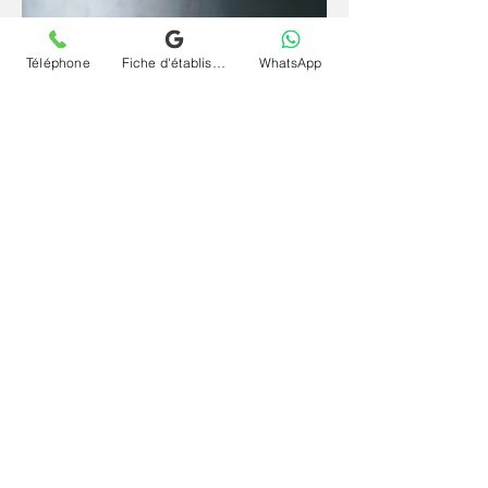
Téléphone
Fiche d'établissement Google
WhatsApp
Depuis un espace familier et sécurisant, la
parole se libère plus librement et l'inconscient
s'exprime plus naturellement. La
téléconsultation (visio) et séance psychanalyse
(psy) en ligne et à distance pour problèmes
relationnels à Soisy-Sous-Montmorency offre
le même cadre rigoureux qu'en cabinet, sans
contrainte géographique et à votre rythme.
Contactez le cabinet Chrystelle Dumort
psychanalyste à Soisy-Sous-Montmorency et
commencez votre chemin vers vous-même.