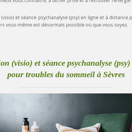
eux vous connaître, à lâcher prise et à retrouver l'énergie
 (visio) et séance psychanalyse (psy) en ligne et à distanc
rs vous-même est désormais possible où que vous soyez.
ion (visio) et séance psychanalyse (psy) 
pour troubles du sommeil à Sèvres