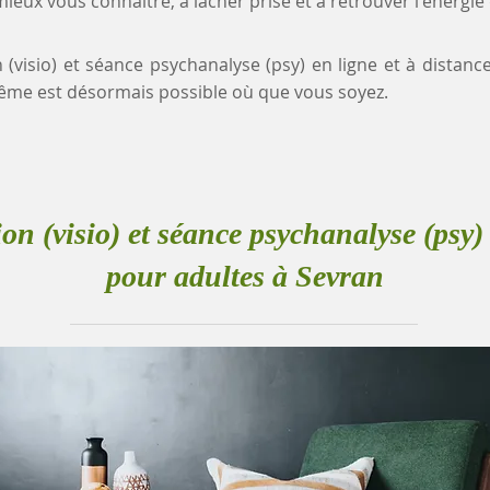
eux vous connaître, à lâcher prise et à retrouver l'énergie
n (visio) et séance psychanalyse (psy) en ligne et à distanc
me est désormais possible où que vous soyez.
ion (visio) et séance psychanalyse (psy) 
pour adultes à Sevran