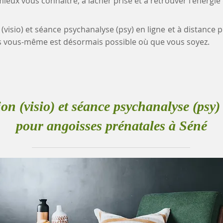
eux vous connaître, à lâcher prise et à retrouver l'énergie
 (visio) et séance psychanalyse (psy) en ligne et à distance
 vous-même est désormais possible où que vous soyez.
ion (visio) et séance psychanalyse (psy) 
pour angoisses prénatales à Séné