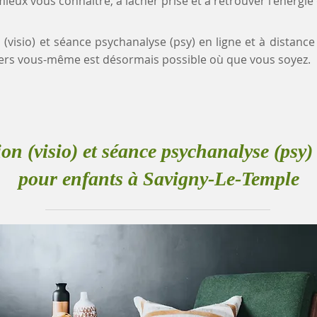
eux vous connaître, à lâcher prise et à retrouver l'énergie
 (visio) et séance psychanalyse (psy) en ligne et à distanc
rs vous-même est désormais possible où que vous soyez.
ion (visio) et séance psychanalyse (psy) 
pour enfants à Savigny-Le-Temple