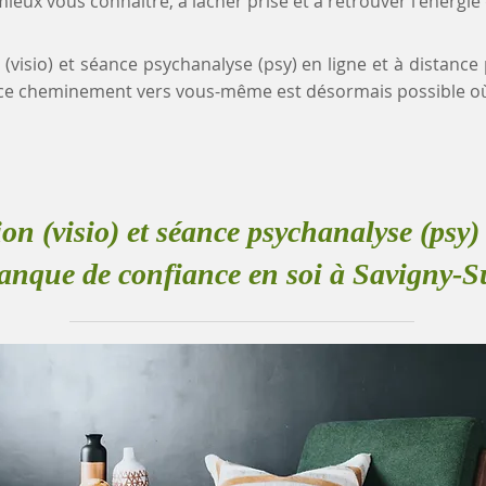
eux vous connaître, à lâcher prise et à retrouver l'énergie
n (visio) et séance psychanalyse (psy) en ligne et à distan
, ce cheminement vers vous-même est désormais possible o
ion (visio) et séance psychanalyse (psy) 
anque de confiance en soi à Savigny-S