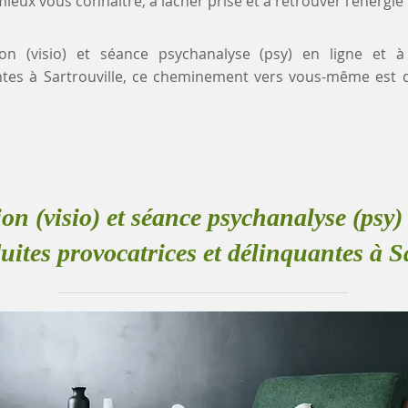
eux vous connaître, à lâcher prise et à retrouver l'énergie
ion (visio) et séance psychanalyse (psy) en ligne et 
ntes à Sartrouville, ce cheminement vers vous-même est
ion (visio) et séance psychanalyse (psy) 
ites provocatrices et délinquantes à S