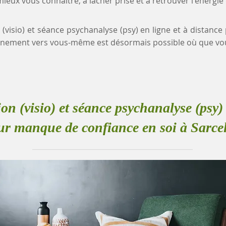
eux vous connaître, à lâcher prise et à retrouver l'énergie
n (visio) et séance psychanalyse (psy) en ligne et à distan
eminement vers vous-même est désormais possible où que vo
ion (visio) et séance psychanalyse (psy) 
ur manque de confiance en soi à Sarcel