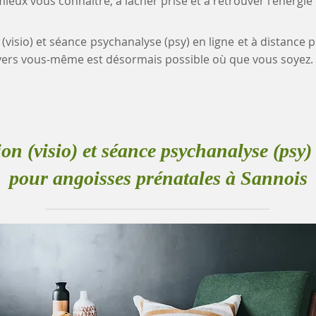
eux vous connaître, à lâcher prise et à retrouver l'énergie
 (visio) et séance psychanalyse (psy) en ligne et à distance
ers vous-même est désormais possible où que vous soyez.
ion (visio) et séance psychanalyse (psy) 
pour angoisses prénatales à Sannois