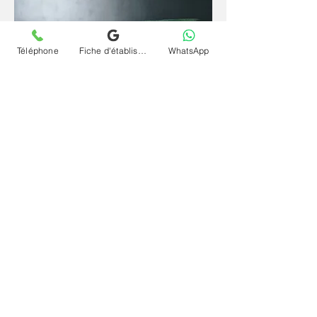
Téléphone
Fiche d'établissement Google
WhatsApp
Depuis un espace familier et sécurisant, la
parole se libère plus librement et l'inconscient
s'exprime plus naturellement. La
téléconsultation (visio) et séance psychanalyse
(psy) en ligne et à distance pour traumatisme
de la naissance maternel à Saint-Michel-Sur-
Orge offre le même cadre rigoureux qu'en
cabinet, sans contrainte géographique et à
votre rythme.
Contactez le cabinet Chrystelle Dumort
psychanalyste à Saint-Michel-Sur-Orge et