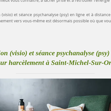
eux vous connaître, à lâcher prise et à retrouver l'énergie
n (visio) et séance psychanalyse (psy) en ligne et à distanc
nement vers vous-même est désormais possible où que vou
ion (visio) et séance psychanalyse (psy) 
ur harcèlement à Saint-Michel-Sur-O